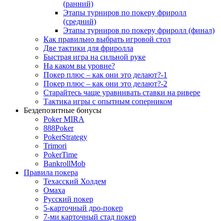
(ранний)
Этапы турниров по покеру фриролл
(средний)
Этапы турниров по покеру фриролл (финал)
Как правильно выбрать игровой стол
Две тактики для фриролла
Быстрая игра на сильной руке
На каком вы уровне?
Покер плюс – как они это делают?-1
Покер плюс – как они это делают?-2
Старайтесь чаще уравнивать ставки на ривере
Тактика игры с опытным соперником
Бездепозитные бонусы
Poker MIRA
888Poker
PokerStrategy
Trimori
PokerTime
BankrollMob
Правила покера
Техасский Холдем
Омаха
Русский покер
5-карточный дро-покер
7-ми карточный стад покер