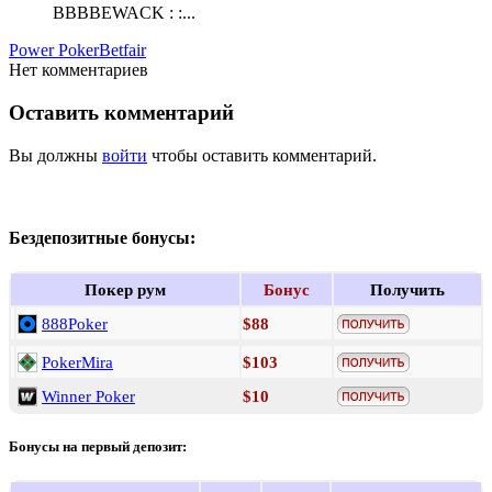
BBBBEWACK : :...
Power Poker
Betfair
Нет комментариев
Оставить комментарий
Вы должны
войти
чтобы оставить комментарий.
Бездепозитные бонусы:
Покер рум
Бонус
Получить
888Poker
$88
PokerMira
$103
Winner Poker
$10
Бонусы на первый депозит: