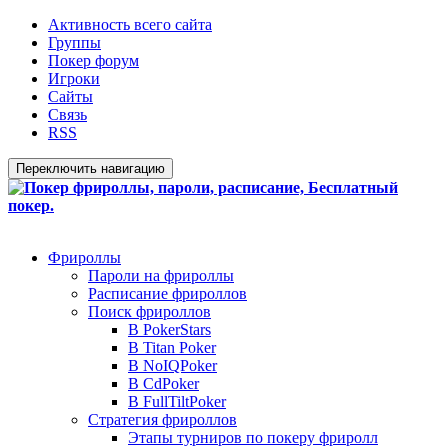
Активность всего сайта
Группы
Покер форум
Игроки
Сайты
Связь
RSS
Переключить навигацию
Фрироллы
Пароли на фрироллы
Расписание фрироллов
Поиск фрироллов
В PokerStars
В Titan Poker
В NoIQPoker
В CdPoker
В FullTiltPoker
Стратегия фрироллов
Этапы турниров по покеру фриролл