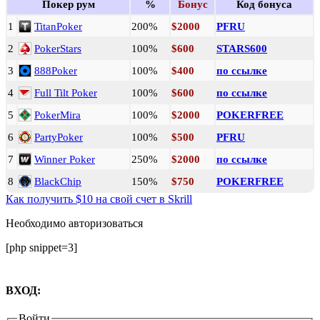
Покер рум
%
Бонус
Код бонуса
1
TitanPoker
200%
$2000
PFRU
2
PokerStars
100%
$600
STARS600
3
888Poker
100%
$400
по ссылке
4
Full Tilt Poker
100%
$600
по ссылке
5
PokerMira
100%
$2000
POKERFREE
6
PartyPoker
100%
$500
PFRU
7
Winner Poker
250%
$2000
по ссылке
8
BlackChip
150%
$750
POKERFREE
Как получить $10 на свой счет в Skrill
Необходимо авторизоваться
[php snippet=3]
ВХОД:
Войти