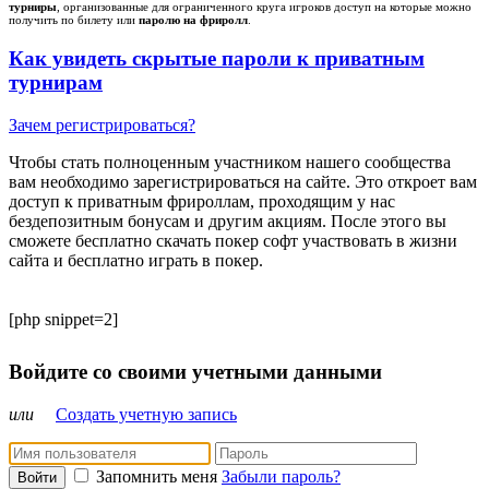
турниры
, организованные для ограниченного круга игроков доступ на которые можно
получить по билету или
паролю на фриролл
.
Как увидеть скрытые пароли к приватным
турнирам
Зачем регистрироваться?
Чтобы стать полноценным участником нашего сообщества
вам необходимо зарегистрироваться на сайте. Это откроет вам
доступ к приватным фрироллам, проходящим у нас
бездепозитным бонусам и другим акциям. После этого вы
сможете бесплатно скачать покер софт участвовать в жизни
сайта и бесплатно играть в покер.
[php snippet=2]
Войдите со своими учетными данными
или
Создать учетную запись
Запомнить меня
Забыли пароль?
Войти