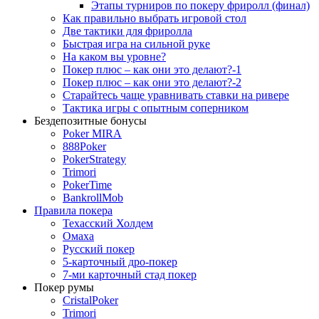
Этапы турниров по покеру фриролл (финал)
Как правильно выбрать игровой стол
Две тактики для фриролла
Быстрая игра на сильной руке
На каком вы уровне?
Покер плюс – как они это делают?-1
Покер плюс – как они это делают?-2
Старайтесь чаще уравнивать ставки на ривере
Тактика игры с опытным соперником
Бездепозитные бонусы
Poker MIRA
888Poker
PokerStrategy
Trimori
PokerTime
BankrollMob
Правила покера
Техасский Холдем
Омаха
Русский покер
5-карточный дро-покер
7-ми карточный стад покер
Покер румы
CristalPoker
Trimori