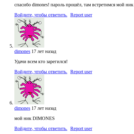
спасибо dimones! пароль прошёл, там встретимся мой н
Войдите, чтобы ответить.
Report user
dimones
17 лет назад
Удачи всем кто зарегился!
Войдите, чтобы ответить.
Report user
dimones
17 лет назад
мой ник DIMONES
Войдите, чтобы ответить.
Report user