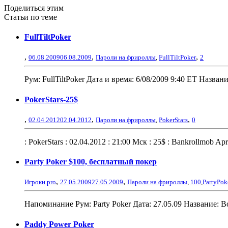
Поделиться этим
Cтатьи по теме
FullTiltPoker
,
,
,
06.08.2009
06.08.2009
Пароли на фрироллы
,
FullTiltPoker
2
Рум: FullTiltPoker Дата и время: 6/08/2009 9:40 ET Назван
PokerStars-25$
,
,
,
02.04.2012
02.04.2012
Пароли на фрироллы
,
PokerStars
0
: PokerStars : 02.04.2012 : 21:00 Мск : 25$ : Bankrollmob Apr
Party Poker $100, бесплатный покер
,
,
Игроки.pro
27.05.2009
27.05.2009
Пароли на фрироллы
,
100
,
PartyPok
Напоминание Рум: Party Poker Дата: 27.05.09 Название: Bo
Paddy Power Poker