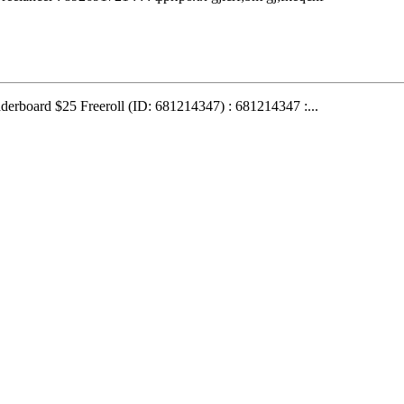
derboard $25 Freeroll (ID: 681214347) : 681214347 :...