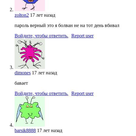
zolton2
17 лет назад
пароль верный это я болван не на тот день вбивал
Войдите, чтобы ответить.
Report user
dimones
17 лет назад
бавает
Войдите, чтобы ответить.
Report user
barsik8888
17 лет назад