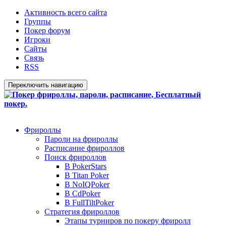
Активность всего сайта
Группы
Покер форум
Игроки
Сайты
Связь
RSS
Переключить навигацию
Фрироллы
Пароли на фрироллы
Расписание фрироллов
Поиск фрироллов
В PokerStars
В Titan Poker
В NoIQPoker
В CdPoker
В FullTiltPoker
Стратегия фрироллов
Этапы турниров по покеру фриролл