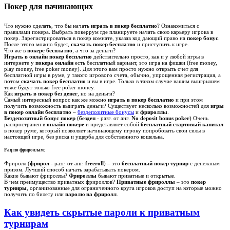
Покер для начинающих
Что нужно сделать, что бы начать
играть в покер бесплатно
? Ознакомиться с
правилами покера. Выбрать покеррум где планируете начать свою карьеру игрока в
покер. Зарегистрироваться в покер комнате, указав код дающий право на
покер бонус
.
После этого можно будет,
скачать покер бесплатно
и приступить к игре.
Что же в
покере бесплатно
, а что за деньги?
Играть в онлайн покер бесплатно
действительно просто, как и у любой игры в
интернете у
покера онлайн
есть бесплатный вариант, это игра на фишки (free money,
play money, free poker money). Для этого вам просто нужно открыть счет для
бесплатной игры в руме, у такого игрового счета, обычно, упрощенная регистрация, а
потом
скачать покер бесплатно
и вы в игре. Только в таком случае вашим выигрышем
тоже будут только free poker money.
Как
играть в покер без денег
, но на деньги?
Самый интересный вопрос как же можно
играть в покер бесплатно
и при этом
получить возможность выиграть деньги? Существует несколько возможностей для
игры
в покер онлайн бесплатно
–
бездепозитные бонусы
и
фрироллы
.
Бездепозитный бонус покер
(
бездеп
- разг. от анг.
No deposit bonus poker
) Очень
распространен в
онлайн покере
и представляет собой
бесплатный стартовый капитал
в покер руме, который позволяет начинающему игроку попробовать свои силы в
настоящей игре, без риска и ущерба для собственного кошелька.
Faq по фрироллам:
Фриролл (
фрирол
- разг. от анг.
freeroll
) – это
бесплатный покер турнир
с денежным
призом. Лучший способ начать зарабатывать покером.
Какие бывают фрироллы?
Фрироллы
бывают приватные и открытые.
В чем преимущество приватных фрироллов?
Приватные фрироллы
– это
покер
турниры
, организованные для ограниченного круга игроков доступ на которые можно
получить по билету или
паролю на фриролл
.
Как увидеть скрытые пароли к приватным
турнирам