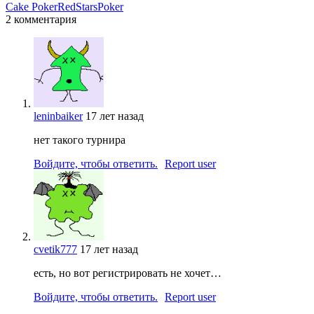
Cake Poker
RedStarsPoker
2 комментария
leninbaiker
17 лет назад
нет такого турнира
Войдите, чтобы ответить.
Report user
cvetik777
17 лет назад
есть, но вот регистрировать не хочет…
Войдите, чтобы ответить.
Report user