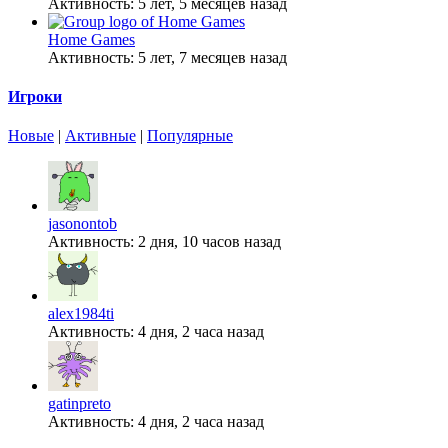
Активность: 5 лет, 5 месяцев назад
Home Games
Активность: 5 лет, 7 месяцев назад
Игроки
Новые
|
Активные
|
Популярные
jasonontob
Активность: 2 дня, 10 часов назад
alex1984ti
Активность: 4 дня, 2 часа назад
gatinpreto
Активность: 4 дня, 2 часа назад