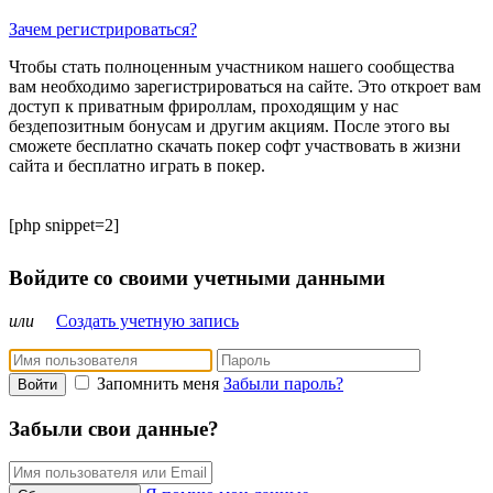
Зачем регистрироваться?
Чтобы стать полноценным участником нашего сообщества
вам необходимо зарегистрироваться на сайте. Это откроет вам
доступ к приватным фрироллам, проходящим у нас
бездепозитным бонусам и другим акциям. После этого вы
сможете бесплатно скачать покер софт участвовать в жизни
сайта и бесплатно играть в покер.
[php snippet=2]
Войдите со своими учетными данными
или
Создать учетную запись
Запомнить меня
Забыли пароль?
Войти
Забыли свои данные?