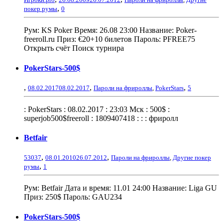
,
покер румы
0
Рум: KS Poker Время: 26.08 23:00 Название: Poker-
freeroll.ru Приз: €20+10 билетов Пароль: PFREE75
Открыть счёт Поиск турнира
PokerStars-500$
,
,
,
08.02.2017
08.02.2017
Пароли на фрироллы
,
PokerStars
5
: PokerStars : 08.02.2017 : 23:03 Мск : 500$ :
superjob500$freeroll : 1809407418 : : : фриролл
Betfair
,
,
53037
08.01.2010
26.07.2012
Пароли на фрироллы
,
Другие покер
,
румы
1
Рум: Betfair Дата и время: 11.01 24:00 Название: Liga GU
Приз: 250$ Пароль: GAU234
PokerStars-500$