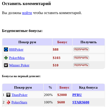
Оставить комментарий
Вы должны
войти
чтобы оставить комментарий.
Бездепозитные бонусы:
Покер рум
Бонус
Получить
888Poker
$88
PokerMira
$103
Winner Poker
$10
Бонусы на первый депозит:
Покер рум
%
Бонус
Код бонуса
1
TitanPoker
200%
$2000
PFRU
2
PokerStars
100%
$600
STARS600