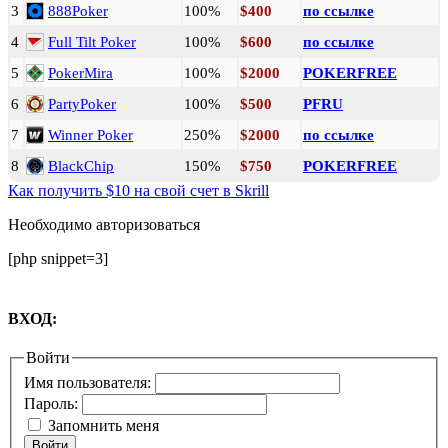
3
888Poker
100%
$400
по ссылке
4
Full Tilt Poker
100%
$600
по ссылке
5
PokerMira
100%
$2000
POKERFREE
6
PartyPoker
100%
$500
PFRU
7
Winner Poker
250%
$2000
по ссылке
8
BlackChip
150%
$750
POKERFREE
Как получить $10 на свой счет в Skrill
Необходимо авторизоваться
[php snippet=3]
ВХОД:
Войти
Имя пользователя:
Пароль:
Запомнить меня
Войти