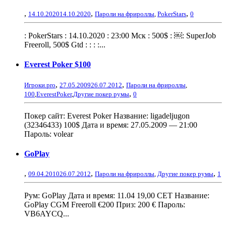
,
,
,
14.10.2020
14.10.2020
Пароли на фрироллы
,
PokerStars
0
: PokerStars : 14.10.2020 : 23:00 Мск : 500$ : ￼: SuperJob
Freeroll, 500$ Gtd : : : :...
Everest Poker $100
,
,
Игроки.pro
27.05.2009
26.07.2012
Пароли на фрироллы
,
,
100
,
EverestPoker
,
Другие покер румы
0
Покер cайт: Everest Poker Название: ligadeljugon
(32346433) 100$ Дата и время: 27.05.2009 — 21:00
Пароль: volear
GoPlay
,
,
,
09.04.2010
26.07.2012
Пароли на фрироллы
,
Другие покер румы
1
Рум: GoPlay Дата и время: 11.04 19,00 СET Название:
GoPlay CGM Freeroll €200 Приз: 200 € Пароль:
VB6AYCQ...