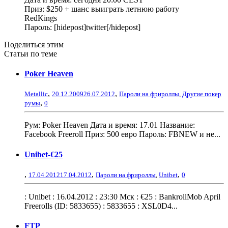
Приз: $250 + шанс выиграть летнюю работу
RedKings
Пароль: [hidepost]twitter[/hidepost]
Поделиться этим
Cтатьи по теме
Poker Heaven
,
,
Metallic
20.12.2009
26.07.2012
Пароли на фрироллы
,
Другие покер
,
румы
0
Рум: Poker Heaven Дата и время: 17.01 Название:
Facebook Freeroll Приз: 500 евро Пароль: FBNEW и не...
Unibet-€25
,
,
,
17.04.2012
17.04.2012
Пароли на фрироллы
,
Unibet
0
: Unibet : 16.04.2012 : 23:30 Мск : €25 : BankrollMob April
Freerolls (ID: 5833655) : 5833655 : XSL0D4...
FTP