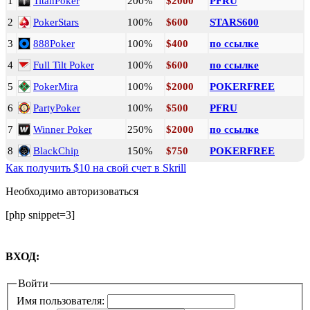
1
TitanPoker
200%
$2000
PFRU
2
PokerStars
100%
$600
STARS600
3
888Poker
100%
$400
по ссылке
4
Full Tilt Poker
100%
$600
по ссылке
5
PokerMira
100%
$2000
POKERFREE
6
PartyPoker
100%
$500
PFRU
7
Winner Poker
250%
$2000
по ссылке
8
BlackChip
150%
$750
POKERFREE
Как получить $10 на свой счет в Skrill
Необходимо авторизоваться
[php snippet=3]
ВХОД:
Войти
Имя пользователя: