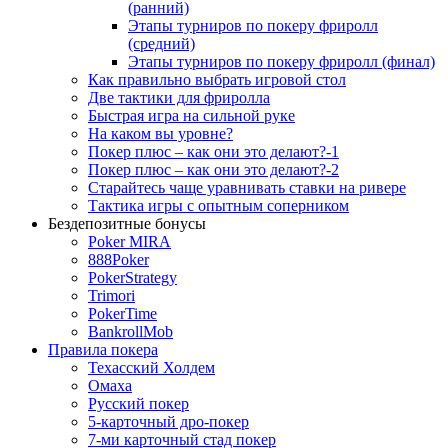
(ранний)
Этапы турниров по покеру фриролл
(средний)
Этапы турниров по покеру фриролл (финал)
Как правильно выбрать игровой стол
Две тактики для фриролла
Быстрая игра на сильной руке
На каком вы уровне?
Покер плюс – как они это делают?-1
Покер плюс – как они это делают?-2
Старайтесь чаще уравнивать ставки на ривере
Тактика игры с опытным соперником
Бездепозитные бонусы
Poker MIRA
888Poker
PokerStrategy
Trimori
PokerTime
BankrollMob
Правила покера
Техасский Холдем
Омаха
Русский покер
5-карточный дро-покер
7-ми карточный стад покер