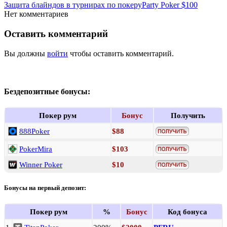
Защита блайндов в турнирах по покеру
Party Poker $100
Нет комментариев
Оставить комментарий
Вы должны
войти
чтобы оставить комментарий.
Бездепозитные бонусы:
Покер рум
Бонус
Получить
888Poker
$88
PokerMira
$103
Winner Poker
$10
Бонусы на первый депозит:
Покер рум
%
Бонус
Код бонуса