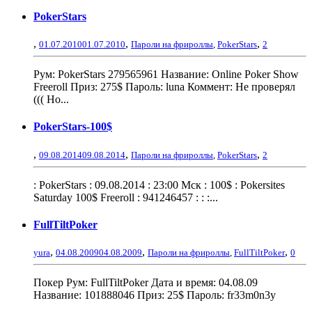
PokerStars
,
,
,
01.07.2010
01.07.2010
Пароли на фрироллы
,
PokerStars
2
Рум: PokerStars 279565961 Название: Online Poker Show
Freeroll Приз: 275$ Пароль: luna Коммент: Не проверял
((( Но...
PokerStars-100$
,
,
,
09.08.2014
09.08.2014
Пароли на фрироллы
,
PokerStars
2
: PokerStars : 09.08.2014 : 23:00 Мск : 100$ : Pokersites
Saturday 100$ Freeroll : 941246457 : : :...
FullTiltPoker
,
,
,
yura
04.08.2009
04.08.2009
Пароли на фрироллы
,
FullTiltPoker
0
Покер Рум: FullTiltPoker Дата и время: 04.08.09
Название: 101888046 Приз: 25$ Пароль: fr33m0n3y