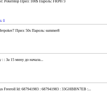
ие: Pokerstop Приз: 100$ Пароль: FRP873
,
r
0
eferpoker7 Приз: 50s Пароль: summer8
y : : За 15 мину до начала...
nus Freeroll Id: 687941983 : 687941983 : 33GHBBN7EB :...