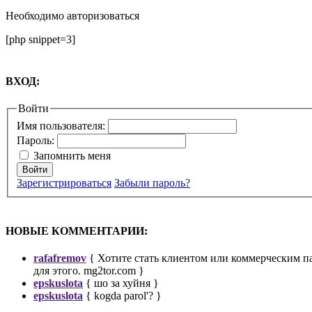
Необходимо авторизоваться
[php snippet=3]
ВХОД:
Войти
Имя пользователя:
Пароль:
Запомнить меня
Войти
Зарегистрироваться
Забыли пароль?
НОВЫЕ КОММЕНТАРИИ:
rafafremov
{ Хотите стать клиентом или коммерческим п
для этого. mg2tor.com }
epskuslota
{ шо за хуйня }
epskuslota
{ kogda parol'? }