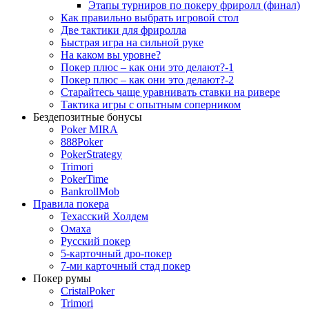
Этапы турниров по покеру фриролл (финал)
Как правильно выбрать игровой стол
Две тактики для фриролла
Быстрая игра на сильной руке
На каком вы уровне?
Покер плюс – как они это делают?-1
Покер плюс – как они это делают?-2
Старайтесь чаще уравнивать ставки на ривере
Тактика игры с опытным соперником
Бездепозитные бонусы
Poker MIRA
888Poker
PokerStrategy
Trimori
PokerTime
BankrollMob
Правила покера
Техасский Холдем
Омаха
Русский покер
5-карточный дро-покер
7-ми карточный стад покер
Покер румы
CristalPoker
Trimori