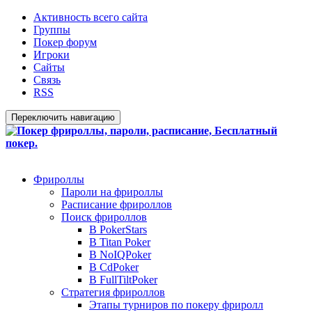
Активность всего сайта
Группы
Покер форум
Игроки
Сайты
Связь
RSS
Переключить навигацию
Фрироллы
Пароли на фрироллы
Расписание фрироллов
Поиск фрироллов
В PokerStars
В Titan Poker
В NoIQPoker
В CdPoker
В FullTiltPoker
Стратегия фрироллов
Этапы турниров по покеру фриролл