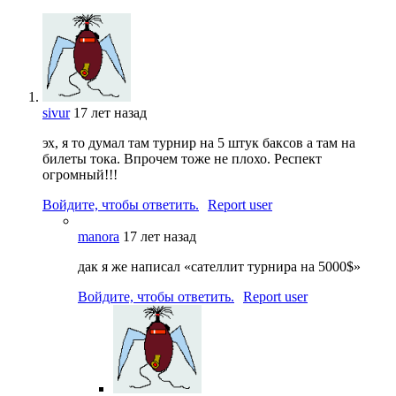
sivur
17 лет назад
эх, я то думал там турнир на 5 штук баксов а там на
билеты тока. Впрочем тоже не плохо. Респект
огромный!!!
Войдите, чтобы ответить.
Report user
manora
17 лет назад
дак я же написал «сателлит турнира на 5000$»
Войдите, чтобы ответить.
Report user