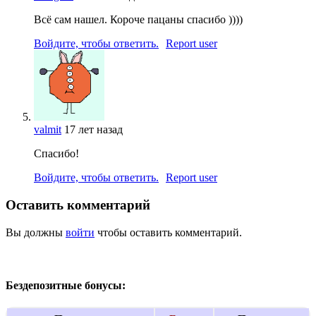
Всё сам нашел. Короче пацаны спасибо ))))
Войдите, чтобы ответить.
Report user
valmit
17 лет назад
Спасибо!
Войдите, чтобы ответить.
Report user
Оставить комментарий
Вы должны
войти
чтобы оставить комментарий.
Бездепозитные бонусы: