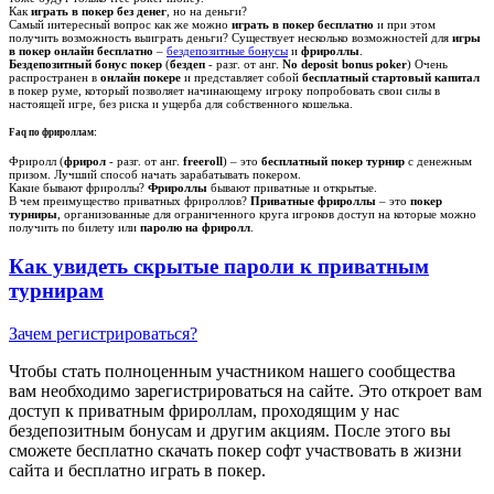
Как
играть в покер без денег
, но на деньги?
Самый интересный вопрос как же можно
играть в покер бесплатно
и при этом
получить возможность выиграть деньги? Существует несколько возможностей для
игры
в покер онлайн бесплатно
–
бездепозитные бонусы
и
фрироллы
.
Бездепозитный бонус покер
(
бездеп
- разг. от анг.
No deposit bonus poker
) Очень
распространен в
онлайн покере
и представляет собой
бесплатный стартовый капитал
в покер руме, который позволяет начинающему игроку попробовать свои силы в
настоящей игре, без риска и ущерба для собственного кошелька.
Faq по фрироллам:
Фриролл (
фрирол
- разг. от анг.
freeroll
) – это
бесплатный покер турнир
с денежным
призом. Лучший способ начать зарабатывать покером.
Какие бывают фрироллы?
Фрироллы
бывают приватные и открытые.
В чем преимущество приватных фрироллов?
Приватные фрироллы
– это
покер
турниры
, организованные для ограниченного круга игроков доступ на которые можно
получить по билету или
паролю на фриролл
.
Как увидеть скрытые пароли к приватным
турнирам
Зачем регистрироваться?
Чтобы стать полноценным участником нашего сообщества
вам необходимо зарегистрироваться на сайте. Это откроет вам
доступ к приватным фрироллам, проходящим у нас
бездепозитным бонусам и другим акциям. После этого вы
сможете бесплатно скачать покер софт участвовать в жизни
сайта и бесплатно играть в покер.