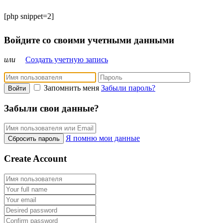
[php snippet=2]
Войдите со своими учетными данными
или
Создать учетную запись
Запомнить меня
Забыли пароль?
Войти
Забыли свои данные?
Я помню мои данные
Сбросить пароль
Create Account