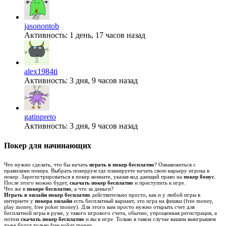
jasonontob
Активность: 1 день, 17 часов назад
alex1984ti
Активность: 3 дня, 9 часов назад
gatinpreto
Активность: 3 дня, 9 часов назад
Покер для начинающих
Что нужно сделать, что бы начать
играть в покер бесплатно
? Ознакомиться с
правилами покера. Выбрать покеррум где планируете начать свою карьеру игрока в
покер. Зарегистрироваться в покер комнате, указав код дающий право на
покер бонус
.
После этого можно будет,
скачать покер бесплатно
и приступить к игре.
Что же в
покере бесплатно
, а что за деньги?
Играть в онлайн покер бесплатно
действительно просто, как и у любой игры в
интернете у
покера онлайн
есть бесплатный вариант, это игра на фишки (free money,
play money, free poker money). Для этого вам просто нужно открыть счет для
бесплатной игры в руме, у такого игрового счета, обычно, упрощенная регистрация, а
потом
скачать покер бесплатно
и вы в игре. Только в таком случае вашим выигрышем
тоже будут только free poker money.