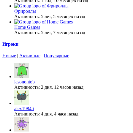
Активность: 1 год, 10 месяцев назад
Фрироллы
Активность: 5 лет, 5 месяцев назад
Home Games
Активность: 5 лет, 7 месяцев назад
Игроки
Новые
|
Активные
|
Популярные
jasonontob
Активность: 2 дня, 12 часов назад
alex1984ti
Активность: 4 дня, 4 часа назад