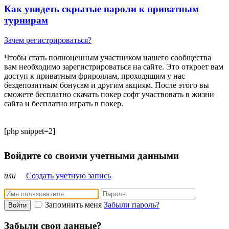
Как увидеть скрытые пароли к приватным
турнирам
Зачем регистрироваться?
Чтобы стать полноценным участником нашего сообщества
вам необходимо зарегистрироваться на сайте. Это откроет вам
доступ к приватным фрироллам, проходящим у нас
бездепозитным бонусам и другим акциям. После этого вы
сможете бесплатно скачать покер софт участвовать в жизни
сайта и бесплатно играть в покер.
[php snippet=2]
Войдите со своими учетными данными
или
Создать учетную запись
Запомнить меня
Забыли пароль?
Войти
Забыли свои данные?