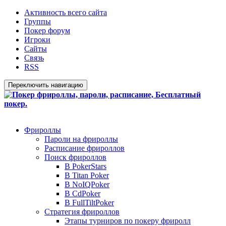
Активность всего сайта
Группы
Покер форум
Игроки
Сайты
Связь
RSS
Переключить навигацию
Фрироллы
Пароли на фрироллы
Расписание фрироллов
Поиск фрироллов
В PokerStars
В Titan Poker
В NoIQPoker
В CdPoker
В FullTiltPoker
Стратегия фрироллов
Этапы турниров по покеру фриролл