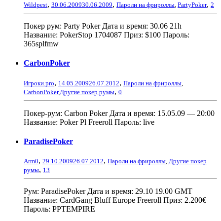
,
,
,
Wildpest
30.06.2009
30.06.2009
Пароли на фрироллы
,
PartyPoker
2
Покер рум: Party Poker Дата и время: 30.06 21h
Название: PokerStop 1704087 Приз: $100 Пароль:
365splfmw
CarbonPoker
,
,
Игроки.pro
14.05.2009
26.07.2012
Пароли на фрироллы
,
,
CarbonPoker
,
Другие покер румы
0
Покер-рум: Carbon Poker Дата и время: 15.05.09 — 20:00
Название: Poker Pl Freeroll Пароль: live
ParadisePoker
,
,
Arm0
29.10.2009
26.07.2012
Пароли на фрироллы
,
Другие покер
,
румы
13
Рум: ParadisePoker Дата и время: 29.10 19.00 GMT
Название: CardGang Bluff Europe Freeroll Приз: 2.200€
Пароль: PPTEMPIRE