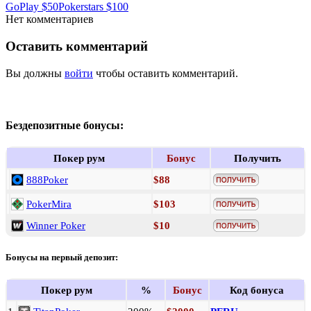
GoPlay $50
Pokerstars $100
Нет комментариев
Оставить комментарий
Вы должны
войти
чтобы оставить комментарий.
Бездепозитные бонусы:
Покер рум
Бонус
Получить
888Poker
$88
PokerMira
$103
Winner Poker
$10
Бонусы на первый депозит:
Покер рум
%
Бонус
Код бонуса