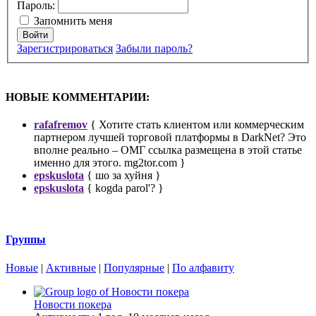
Пароль:
Запомнить меня
Войти
Зарегистрироваться
Забыли пароль?
НОВЫЕ КОММЕНТАРИИ:
rafafremov
{ Хотите стать клиентом или коммерческим
партнером лучшей торговой платформы в DarkNet? Это
вполне реально – ОМГ ссылка размещена в этой статье
именно для этого. mg2tor.com }
epskuslota
{ шо за хуйня }
epskuslota
{ kogda parol'? }
Группы
Новые
|
Активные
|
Популярные
|
По алфавиту
Новости покера