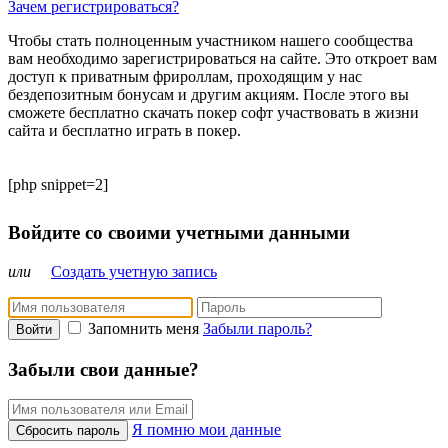
Зачем регистрироваться?
Чтобы стать полноценным участником нашего сообщества
вам необходимо зарегистрироваться на сайте. Это откроет вам
доступ к приватным фрироллам, проходящим у нас
бездепозитным бонусам и другим акциям. После этого вы
сможете бесплатно скачать покер софт участвовать в жизни
сайта и бесплатно играть в покер.
[php snippet=2]
Войдите со своими учетными данными
или
Создать учетную запись
Запомнить меня
Забыли пароль?
Войти
Забыли свои данные?
Я помню мои данные
Сбросить пароль