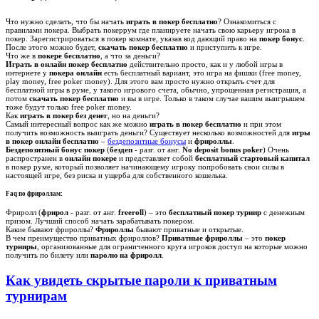
Что нужно сделать, что бы начать
играть в покер бесплатно
? Ознакомиться с
правилами покера. Выбрать покеррум где планируете начать свою карьеру игрока в
покер. Зарегистрироваться в покер комнате, указав код дающий право на
покер бонус
.
После этого можно будет,
скачать покер бесплатно
и приступить к игре.
Что же в
покере бесплатно
, а что за деньги?
Играть в онлайн покер бесплатно
действительно просто, как и у любой игры в
интернете у
покера онлайн
есть бесплатный вариант, это игра на фишки (free money,
play money, free poker money). Для этого вам просто нужно открыть счет для
бесплатной игры в руме, у такого игрового счета, обычно, упрощенная регистрация, а
потом
скачать покер бесплатно
и вы в игре. Только в таком случае вашим выигрышем
тоже будут только free poker money.
Как
играть в покер без денег
, но на деньги?
Самый интересный вопрос как же можно
играть в покер бесплатно
и при этом
получить возможность выиграть деньги? Существует несколько возможностей для
игры
в покер онлайн бесплатно
–
бездепозитные бонусы
и
фрироллы
.
Бездепозитный бонус покер
(
бездеп
- разг. от анг.
No deposit bonus poker
) Очень
распространен в
онлайн покере
и представляет собой
бесплатный стартовый капитал
в покер руме, который позволяет начинающему игроку попробовать свои силы в
настоящей игре, без риска и ущерба для собственного кошелька.
Faq по фрироллам:
Фриролл (
фрирол
- разг. от анг.
freeroll
) – это
бесплатный покер турнир
с денежным
призом. Лучший способ начать зарабатывать покером.
Какие бывают фрироллы?
Фрироллы
бывают приватные и открытые.
В чем преимущество приватных фрироллов?
Приватные фрироллы
– это
покер
турниры
, организованные для ограниченного круга игроков доступ на которые можно
получить по билету или
паролю на фриролл
.
Как увидеть скрытые пароли к приватным
турнирам