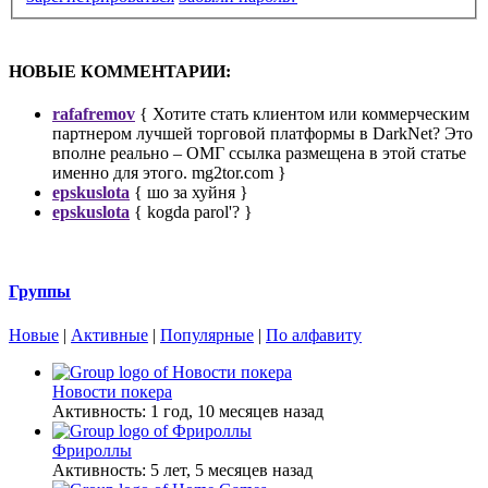
НОВЫЕ КОММЕНТАРИИ:
rafafremov
{ Хотите стать клиентом или коммерческим
партнером лучшей торговой платформы в DarkNet? Это
вполне реально – ОМГ ссылка размещена в этой статье
именно для этого. mg2tor.com }
epskuslota
{ шо за хуйня }
epskuslota
{ kogda parol'? }
Группы
Новые
|
Активные
|
Популярные
|
По алфавиту
Новости покера
Активность: 1 год, 10 месяцев назад
Фрироллы
Активность: 5 лет, 5 месяцев назад