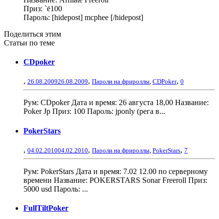
Приз: `ё100
Пароль: [hidepost] mcphee [/hidepost]
Поделиться этим
Cтатьи по теме
CDpoker
,
,
,
26.08.2009
26.08.2009
Пароли на фрироллы
,
CDPoker
0
Рум: CDpoker Дата и время: 26 августа 18,00 Название:
Poker Jp Приз: 100 Пароль: jponly (рега в...
PokerStars
,
,
,
04.02.2010
04.02.2010
Пароли на фрироллы
,
PokerStars
7
Рум: PokerStars Дата и время: 7.02 12.00 по серверному
времени Название: POKERSTARS Sonar Freeroll Приз:
5000 usd Пароль: ...
FullTiltPoker