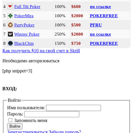
4
Full Tilt Poker
100%
$600
по ссылке
5
PokerMira
100%
$2000
POKERFREE
6
PartyPoker
100%
$500
PFRU
7
Winner Poker
250%
$2000
по ссылке
8
BlackChip
150%
$750
POKERFREE
Как получить $10 на свой счет в Skrill
Необходимо авторизоваться
[php snippet=3]
ВХОД:
Войти
Имя пользователя:
Пароль:
Запомнить меня
Войти
Зарегистрироваться
Забыли пароль?