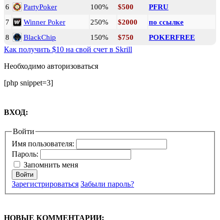
6
PartyPoker
100%
$500
PFRU
7
Winner Poker
250%
$2000
по ссылке
8
BlackChip
150%
$750
POKERFREE
Как получить $10 на свой счет в Skrill
Необходимо авторизоваться
[php snippet=3]
ВХОД:
Войти
Имя пользователя:
Пароль:
Запомнить меня
Войти
Зарегистрироваться
Забыли пароль?
НОВЫЕ КОММЕНТАРИИ: