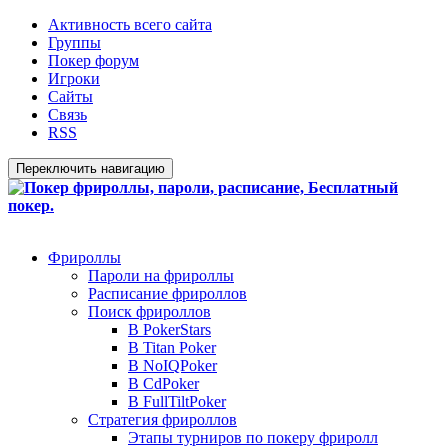
Активность всего сайта
Группы
Покер форум
Игроки
Сайты
Связь
RSS
Переключить навигацию
Фрироллы
Пароли на фрироллы
Расписание фрироллов
Поиск фрироллов
В PokerStars
В Titan Poker
В NoIQPoker
В CdPoker
В FullTiltPoker
Стратегия фрироллов
Этапы турниров по покеру фриролл