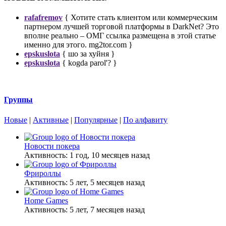
rafafremov
{ Хотите стать клиентом или коммерческим
партнером лучшей торговой платформы в DarkNet? Это
вполне реально – ОМГ ссылка размещена в этой статье
именно для этого. mg2tor.com }
epskuslota
{ шо за хуйня }
epskuslota
{ kogda parol'? }
Группы
Новые
|
Активные
|
Популярные
|
По алфавиту
Новости покера
Активность: 1 год, 10 месяцев назад
Фрироллы
Активность: 5 лет, 5 месяцев назад
Home Games
Активность: 5 лет, 7 месяцев назад