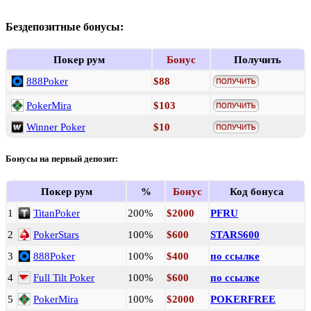
Бездепозитные бонусы:
Покер рум
Бонус
Получить
888Poker
$88
PokerMira
$103
Winner Poker
$10
Бонусы на первый депозит:
Покер рум
%
Бонус
Код бонуса
1
TitanPoker
200%
$2000
PFRU
2
PokerStars
100%
$600
STARS600
3
888Poker
100%
$400
по ссылке
4
Full Tilt Poker
100%
$600
по ссылке
5
PokerMira
100%
$2000
POKERFREE