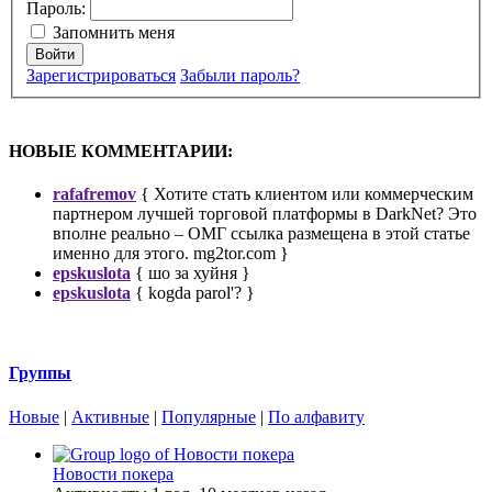
Пароль:
Запомнить меня
Войти
Зарегистрироваться
Забыли пароль?
НОВЫЕ КОММЕНТАРИИ:
rafafremov
{ Хотите стать клиентом или коммерческим
партнером лучшей торговой платформы в DarkNet? Это
вполне реально – ОМГ ссылка размещена в этой статье
именно для этого. mg2tor.com }
epskuslota
{ шо за хуйня }
epskuslota
{ kogda parol'? }
Группы
Новые
|
Активные
|
Популярные
|
По алфавиту
Новости покера