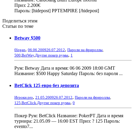
Приз: 2.200€
Пароль: [hidepost] PPTEMPIRE [/hidepost]
Поделиться этим
Cтатьи по теме
Betway $500
,
,
0legan
06.06.2009
26.07.2012
Пароли на фрироллы
,
,
500
,
BetWay
,
Другие покер румы
1
Рум: Betway Дата и время: 06 06 2009 18:00 GMT
Название: $500 Happy Saturday Пароль: без пароля ...
BetClick 125 евро без депозита
,
,
Игроки.pro
21.05.2009
26.07.2012
Пароли на фрироллы
,
,
125
,
BetClick
,
Другие покер румы
0
Покер Рум: BetClick Название: PokerPT Дата и время
турнира: 21.05.09 — 16:00 EST Приз: ? 125 Пароль:
evento7...