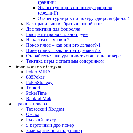
(ранний)
Этапы турниров по покеру фриролл
(средний)
Этапы турниров по покеру фриролл (финал)
Как правильно выбрать игровой стол
Две тактики для фриролла
Быстрая игра на сильной руке
На каком вы уровне?
Покер плюс – как они это делают?-1
Покер плюс – как они это делают?-2
Старайтесь чаще уравнивать ставки на ривере
Тактика игры с опытным соперником
Бездепозитные бонусы
Poker MIRA
888Poker
PokerStrategy
Trimori
PokerTime
BankrollMob
Правила покера
Техасский Холдем
Омаха
Русский покер
5-карточный дро-покер
7-ми карточный стад покер