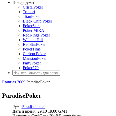
Покер румы
CristalPoker
Trimori
TitanPoker
Black Chip Poker
PokerStars
Poker MIRA
RedKings Poker
William Hill
RedStarPoker
PokerTime
Carbon Poker
MansionPoker
PartyPoker
Poker770
Главная
2009
ParadisePoker
ParadisePoker
Рум:
ParadisePoker
Дата и время: 29.10 19.00 GMT
Название: CardGang Bluff Europe freeroll