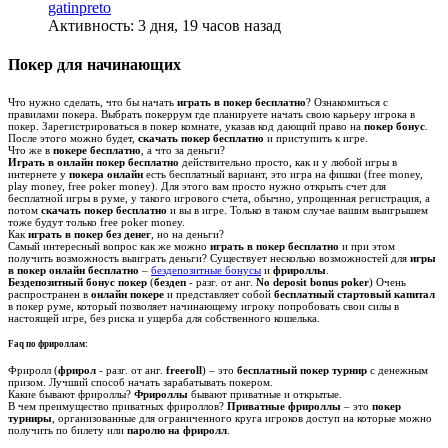
gatinpreto
Активность: 3 дня, 19 часов назад
Покер для начинающих
Что нужно сделать, что бы начать
играть в покер бесплатно
? Ознакомиться с
правилами покера. Выбрать покеррум где планируете начать свою карьеру игрока в
покер. Зарегистрироваться в покер комнате, указав код дающий право на
покер бонус
.
После этого можно будет,
скачать покер бесплатно
и приступить к игре.
Что же в
покере бесплатно
, а что за деньги?
Играть в онлайн покер бесплатно
действительно просто, как и у любой игры в
интернете у
покера онлайн
есть бесплатный вариант, это игра на фишки (free money,
play money, free poker money). Для этого вам просто нужно открыть счет для
бесплатной игры в руме, у такого игрового счета, обычно, упрощенная регистрация, а
потом
скачать покер бесплатно
и вы в игре. Только в таком случае вашим выигрышем
тоже будут только free poker money.
Как
играть в покер без денег
, но на деньги?
Самый интересный вопрос как же можно
играть в покер бесплатно
и при этом
получить возможность выиграть деньги? Существует несколько возможностей для
игры
в покер онлайн бесплатно
–
бездепозитные бонусы
и
фрироллы
.
Бездепозитный бонус покер
(
бездеп
- разг. от анг.
No deposit bonus poker
) Очень
распространен в
онлайн покере
и представляет собой
бесплатный стартовый капитал
в покер руме, который позволяет начинающему игроку попробовать свои силы в
настоящей игре, без риска и ущерба для собственного кошелька.
Faq по фрироллам:
Фриролл (
фрирол
- разг. от анг.
freeroll
) – это
бесплатный покер турнир
с денежным
призом. Лучший способ начать зарабатывать покером.
Какие бывают фрироллы?
Фрироллы
бывают приватные и открытые.
В чем преимущество приватных фрироллов?
Приватные фрироллы
– это
покер
турниры
, организованные для ограниченного круга игроков доступ на которые можно
получить по билету или
паролю на фриролл
.