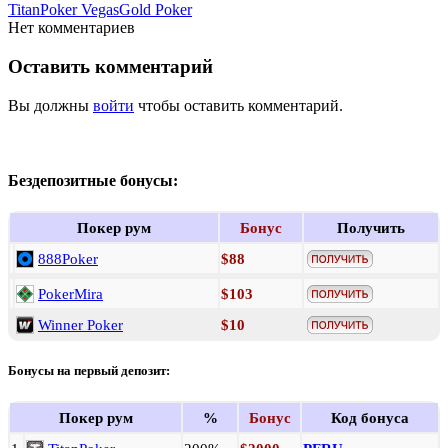
TitanPoker
VegasGold Poker
Нет комментариев
Оставить комментарий
Вы должны
войти
чтобы оставить комментарий.
Бездепозитные бонусы:
Покер рум
Бонус
Получить
888Poker
$88
PokerMira
$103
Winner Poker
$10
Бонусы на первый депозит:
Покер рум
%
Бонус
Код бонуса