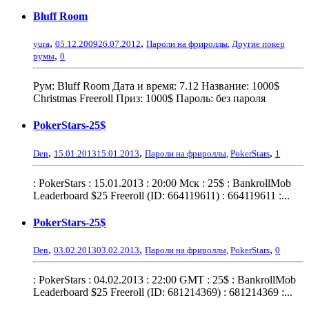
Bluff Room
,
,
yura
05.12.2009
26.07.2012
Пароли на фрироллы
,
Другие покер
,
румы
0
Рум: Bluff Room Дата и время: 7.12 Название: 1000$
Christmas Freeroll Приз: 1000$ Пароль: без пароля
PokerStars-25$
,
,
,
Den
15.01.2013
15.01.2013
Пароли на фрироллы
,
PokerStars
1
: PokerStars : 15.01.2013 : 20:00 Мск : 25$ : BankrollMob
Leaderboard $25 Freeroll (ID: 664119611) : 664119611 :...
PokerStars-25$
,
,
,
Den
03.02.2013
03.02.2013
Пароли на фрироллы
,
PokerStars
0
: PokerStars : 04.02.2013 : 22:00 GMT : 25$ : BankrollMob
Leaderboard $25 Freeroll (ID: 681214369) : 681214369 :...