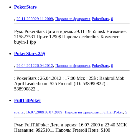
PokerStars
,
,
,
29.11.2009
29.11.2009
Пароли на фрироллы
,
PokerStars
0
Рум: PokerStars Дата и время: 29.11 19.55 msk Название:
215827531 Приз: 1290$ Пароль: deebretires Коммент:
buyin-1 fpp
PokerStars-25$
,
,
,
26.04.2012
26.04.2012
Пароли на фрироллы
,
PokerStars
0
: PokerStars : 26.04.2012 : 17:00 Мск : 25$ : BankrollMob
April Leaderboard $25 Freeroll (ID: 538990822) :
538990822...
FullTiltPoker
,
,
,
sparta
16.07.2009
16.07.2009
Пароли на фрироллы
,
FullTiltPoker
5
Рум: FullTiltPoker Дата и время: 16.07.2009 в 23:40 МСК
Название: 99251011 Пароль: Freeroll Приз: $100