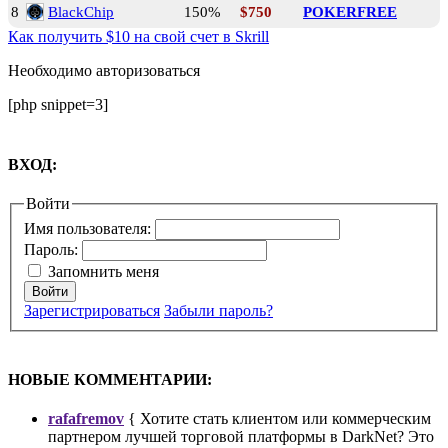
8
BlackChip
150%
$750
POKERFREE
Как получить $10 на свой счет в Skrill
Необходимо авторизоваться
[php snippet=3]
ВХОД:
Войти
Имя пользователя:
Пароль:
Запомнить меня
Войти
Зарегистрироваться
Забыли пароль?
НОВЫЕ КОММЕНТАРИИ:
rafafremov
{ Хотите стать клиентом или коммерческим
партнером лучшей торговой платформы в DarkNet? Это