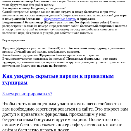
потом
скачать покер бесплатно
и вы в игре. Только в таком случае вашим выигрышем
тоже будут только free poker money.
Как
играть в покер без денег
, но на деньги?
Самый интересный вопрос как же можно
играть в покер бесплатно
и при этом
получить возможность выиграть деньги? Существует несколько возможностей для
игры
в покер онлайн бесплатно
–
бездепозитные бонусы
и
фрироллы
.
Бездепозитный бонус покер
(
бездеп
- разг. от анг.
No deposit bonus poker
) Очень
распространен в
онлайн покере
и представляет собой
бесплатный стартовый капитал
в покер руме, который позволяет начинающему игроку попробовать свои силы в
настоящей игре, без риска и ущерба для собственного кошелька.
Faq по фрироллам:
Фриролл (
фрирол
- разг. от анг.
freeroll
) – это
бесплатный покер турнир
с денежным
призом. Лучший способ начать зарабатывать покером.
Какие бывают фрироллы?
Фрироллы
бывают приватные и открытые.
В чем преимущество приватных фрироллов?
Приватные фрироллы
– это
покер
турниры
, организованные для ограниченного круга игроков доступ на которые можно
получить по билету или
паролю на фриролл
.
Как увидеть скрытые пароли к приватным
турнирам
Зачем регистрироваться?
Чтобы стать полноценным участником нашего сообщества
вам необходимо зарегистрироваться на сайте. Это откроет вам
доступ к приватным фрироллам, проходящим у нас
бездепозитным бонусам и другим акциям. После этого вы
сможете бесплатно скачать покер софт участвовать в жизни
сайта и бесплатно играть в покер.