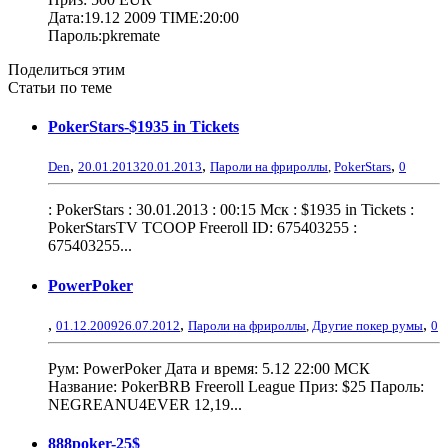
Дата:19.12 2009 TIME:20:00
Пароль:pkremate
Поделиться этим
Cтатьи по теме
PokerStars-$1935 in Tickets
,
,
,
Den
20.01.2013
20.01.2013
Пароли на фрироллы
,
PokerStars
0
: PokerStars : 30.01.2013 : 00:15 Мск : $1935 in Tickets :
PokerStarsTV TCOOP Freeroll ID: 675403255 :
675403255...
PowerPoker
,
,
,
01.12.2009
26.07.2012
Пароли на фрироллы
,
Другие покер румы
0
Рум: PowerPoker Дата и время: 5.12 22:00 МСК
Название: PokerBRB Freeroll League Приз: $25 Пароль:
NEGREANU4EVER 12,19...
888poker-25$