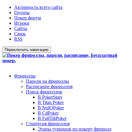
Активность всего сайта
Группы
Покер форум
Игроки
Сайты
Связь
RSS
Переключить навигацию
Фрироллы
Пароли на фрироллы
Расписание фрироллов
Поиск фрироллов
В PokerStars
В Titan Poker
В NoIQPoker
В CdPoker
В FullTiltPoker
Стратегия фрироллов
Этапы турниров по покеру фриролл