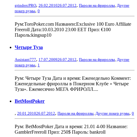
,
,
grindercPRO
26.02.2010
26.07.2012
Пароли на фрироллы
,
Другие
,
покер румы
0
Рум:ToroPoker.com Названеи:Exclusive 100 Euro Affiliate
Freeroll Дата:10.03.2010 23:00 EET Приз: €100
Пароль:kingsup10
Четыре Туза
,
,
Assistant777
17.07.2009
26.07.2012
Пароли на фрироллы
,
Другие
,
покер румы
1
Рум: Четыре Туза Дата и время: Еженедельно Коммент:
Еженедельные фрироллы в Покерном Клубе » Четыре
Туза». Ежемесячно МЕГА ФРИРОЛЛ....
BetMostPoker
,
,
,
20.01.2010
26.07.2012
Пароли на фрироллы
,
Другие покер румы
0
Рум: BetMostPoker Дата и время: 21.01 4-00 Название:
GamblerFreeroll Приз: 250$ Пароль: bankroll