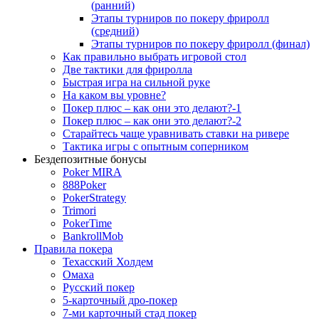
(ранний)
Этапы турниров по покеру фриролл
(средний)
Этапы турниров по покеру фриролл (финал)
Как правильно выбрать игровой стол
Две тактики для фриролла
Быстрая игра на сильной руке
На каком вы уровне?
Покер плюс – как они это делают?-1
Покер плюс – как они это делают?-2
Старайтесь чаще уравнивать ставки на ривере
Тактика игры с опытным соперником
Бездепозитные бонусы
Poker MIRA
888Poker
PokerStrategy
Trimori
PokerTime
BankrollMob
Правила покера
Техасский Холдем
Омаха
Русский покер
5-карточный дро-покер
7-ми карточный стад покер