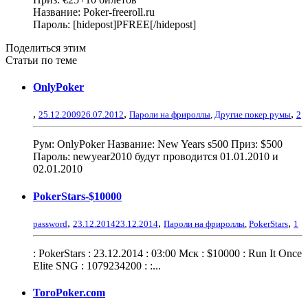
Название: Poker-freeroll.ru
Пароль: [hidepost]PFREE[/hidepost]
Поделиться этим
Cтатьи по теме
OnlyPoker
,
,
,
25.12.2009
26.07.2012
Пароли на фрироллы
,
Другие покер румы
2
Рум: OnlyPoker Название: New Years s500 Приз: $500
Пароль: newyear2010 будут проводится 01.01.2010 и
02.01.2010
PokerStars-$10000
,
,
,
password
23.12.2014
23.12.2014
Пароли на фрироллы
,
PokerStars
1
: PokerStars : 23.12.2014 : 03:00 Мск : $10000 : Run It Once
Elite SNG : 1079234200 : :...
ToroPoker.com