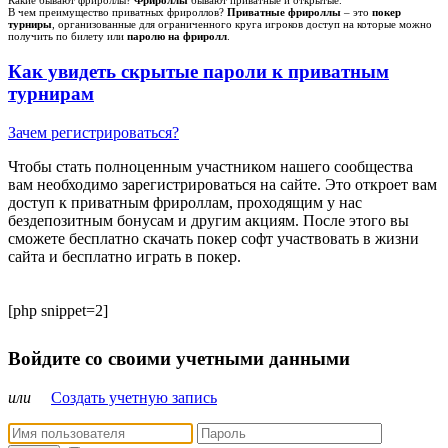
Какие бывают фрироллы?
Фрироллы
бывают приватные и открытые.
В чем преимущество приватных фрироллов?
Приватные фрироллы
– это
покер
турниры
, организованные для ограниченного круга игроков доступ на которые можно
получить по билету или
паролю на фриролл
.
Как увидеть скрытые пароли к приватным
турнирам
Зачем регистрироваться?
Чтобы стать полноценным участником нашего сообщества
вам необходимо зарегистрироваться на сайте. Это откроет вам
доступ к приватным фрироллам, проходящим у нас
бездепозитным бонусам и другим акциям. После этого вы
сможете бесплатно скачать покер софт участвовать в жизни
сайта и бесплатно играть в покер.
[php snippet=2]
Войдите со своими учетными данными
или
Создать учетную запись