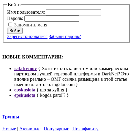
Войти
Имя пользователя:
Пароль:
Запомнить меня
Войти
Зарегистрироваться
Забыли пароль?
НОВЫЕ КОММЕНТАРИИ:
rafafremov
{ Хотите стать клиентом или коммерческим
партнером лучшей торговой платформы в DarkNet? Это
вполне реально – ОМГ ссылка размещена в этой статье
именно для этого. mg2tor.com }
epskuslota
{ шо за хуйня }
epskuslota
{ kogda parol'? }
Группы
Новые
|
Активные
|
Популярные
|
По алфавиту