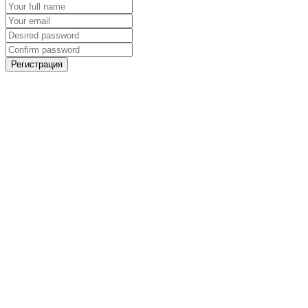
Регистрация