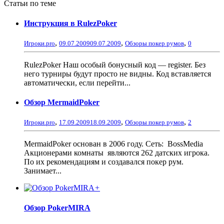
Cтатьи по теме
Инструкция в RulezPoker
,
,
,
Игроки.pro
09.07.2009
09.07.2009
Обзоры покер румов
0
RulezPoker Наш особый бонусный код — register. Без
него турниры будут просто не видны. Код вставляется
автоматически, если перейти...
Обзор MermaidPoker
,
,
,
Игроки.pro
17.09.2009
18.09.2009
Обзоры покер румов
2
MermaidPoker основан в 2006 году. Сеть: BossMedia
Акционерами комнаты являются 262 датских игрока.
По их рекомендациям и создавался покер рум.
Занимает...
+
Обзор PokerMIRA