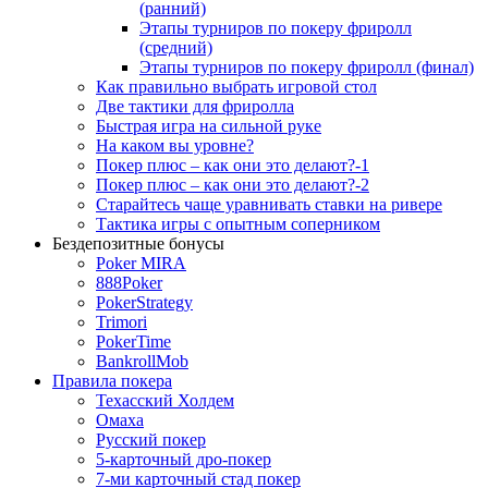
(ранний)
Этапы турниров по покеру фриролл
(средний)
Этапы турниров по покеру фриролл (финал)
Как правильно выбрать игровой стол
Две тактики для фриролла
Быстрая игра на сильной руке
На каком вы уровне?
Покер плюс – как они это делают?-1
Покер плюс – как они это делают?-2
Старайтесь чаще уравнивать ставки на ривере
Тактика игры с опытным соперником
Бездепозитные бонусы
Poker MIRA
888Poker
PokerStrategy
Trimori
PokerTime
BankrollMob
Правила покера
Техасский Холдем
Омаха
Русский покер
5-карточный дро-покер
7-ми карточный стад покер