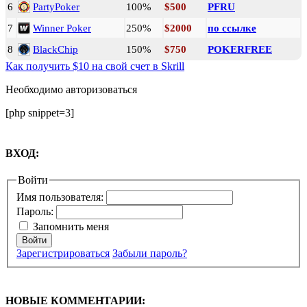
6
PartyPoker
100%
$500
PFRU
7
Winner Poker
250%
$2000
по ссылке
8
BlackChip
150%
$750
POKERFREE
Как получить $10 на свой счет в Skrill
Необходимо авторизоваться
[php snippet=3]
ВХОД:
Войти
Имя пользователя:
Пароль:
Запомнить меня
Войти
Зарегистрироваться
Забыли пароль?
НОВЫЕ КОММЕНТАРИИ: