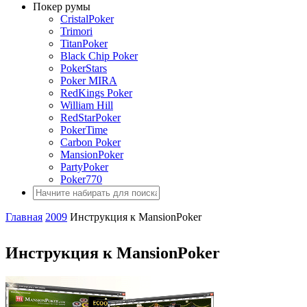
Покер румы
CristalPoker
Trimori
TitanPoker
Black Chip Poker
PokerStars
Poker MIRA
RedKings Poker
William Hill
RedStarPoker
PokerTime
Carbon Poker
MansionPoker
PartyPoker
Poker770
Главная
2009
Инструкция к MansionPoker
Инструкция к MansionPoker