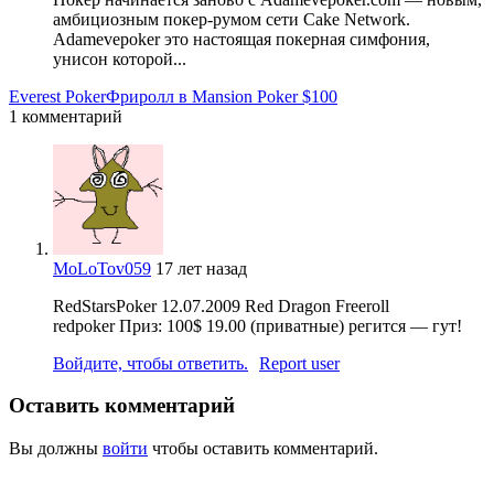
амбициозным покер-румом сети Cake Network.
Adamevepoker это настоящая покерная симфония,
унисон которой...
Everest Poker
Фриролл в Mansion Poker $100
1 комментарий
MoLoTov059
17 лет назад
RedStarsPoker 12.07.2009 Red Dragon Freeroll
redpoker Приз: 100$ 19.00 (приватные) регится — гут!
Войдите, чтобы ответить.
Report user
Оставить комментарий
Вы должны
войти
чтобы оставить комментарий.