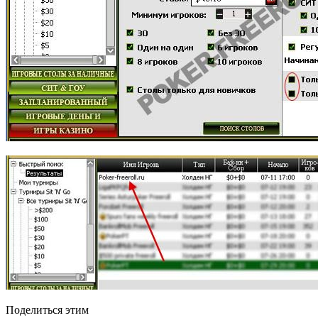
Поделиться этим