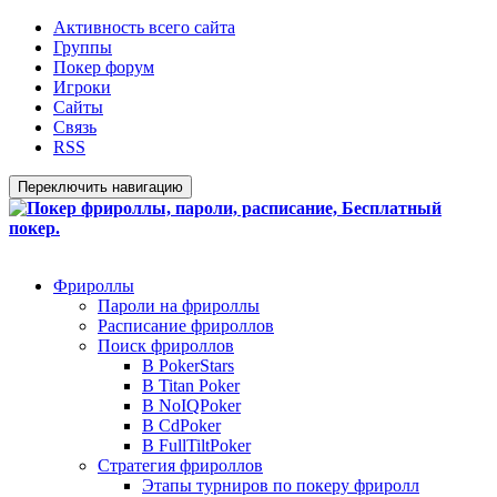
Активность всего сайта
Группы
Покер форум
Игроки
Сайты
Связь
RSS
Переключить навигацию
Фрироллы
Пароли на фрироллы
Расписание фрироллов
Поиск фрироллов
В PokerStars
В Titan Poker
В NoIQPoker
В CdPoker
В FullTiltPoker
Стратегия фрироллов
Этапы турниров по покеру фриролл