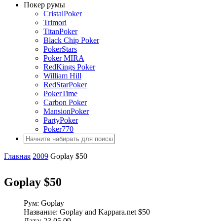
Покер румы
CristalPoker
Trimori
TitanPoker
Black Chip Poker
PokerStars
Poker MIRA
RedKings Poker
William Hill
RedStarPoker
PokerTime
Carbon Poker
MansionPoker
PartyPoker
Poker770
Главная
2009
Goplay $50
Goplay $50
Рум: Goplay
Название: Goplay and Kappara.net $50
Дата: 23.05.09