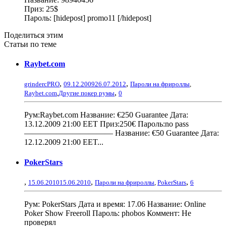
Приз: 25$
Пароль: [hidepost] promo11 [/hidepost]
Поделиться этим
Cтатьи по теме
Raybet.com
,
,
grindercPRO
09.12.2009
26.07.2012
Пароли на фрироллы
,
,
Raybet.com
,
Другие покер румы
0
Рум:Raybet.com Название: €250 Guarantee Дата:
13.12.2009 21:00 EET Приз:250€ Пароль:no pass
——————————— Название: €50 Guarantee Дата:
12.12.2009 21:00 EET...
PokerStars
,
,
,
15.06.2010
15.06.2010
Пароли на фрироллы
,
PokerStars
6
Рум: PokerStars Дата и время: 17.06 Название: Online
Poker Show Freeroll Пароль: phobos Коммент: Не
проверял