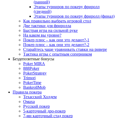
(ранний)
Этапы турниров по покеру фриролл
(средний)
Этапы турниров по покеру фриролл (финал)
Как правильно выбрать игровой стол
Две тактики для фриролла
Быстрая игра на сильной руке
На каком вы уровне?
Покер плюс – как они это делают?-1
Покер плюс – как они это делают?-2
Старайтесь чаще уравнивать ставки на ривере
Тактика игры с опытным соперником
Бездепозитные бонусы
Poker MIRA
888Poker
PokerStrategy
Trimori
PokerTime
BankrollMob
Правила покера
Техасский Холдем
Омаха
Русский покер
5-карточный дро-покер
7-ми карточный стад покер