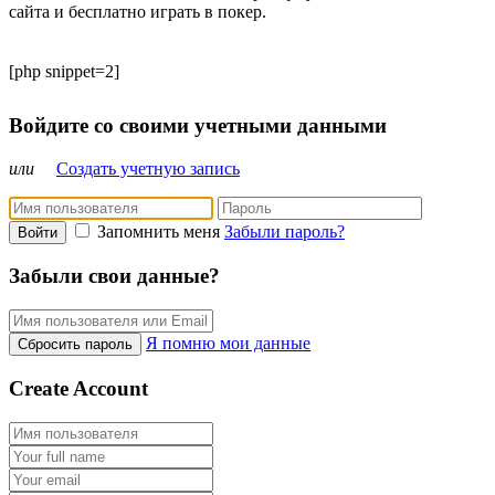
сайта и бесплатно играть в покер.
[php snippet=2]
Войдите со своими учетными данными
или
Создать учетную запись
Запомнить меня
Забыли пароль?
Войти
Забыли свои данные?
Я помню мои данные
Сбросить пароль
Create Account