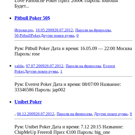
Love Partouche Poker Приз: 2000€ Пароль: touroui4
Будет...
Pitbull Poker 50$
,
,
Игроки.pro
16.05.2009
26.07.2012
Пароли на фрироллы
,
,
50
,
PitbullPoker
,
Другие покер румы
0
Рум: Pitbull Poker Дата и время: 16.05.09 — 22:00 Москва
Пароль: rose
,
,
valda
07.07.2009
26.07.2012
Пароли на фрироллы
,
Everest
,
Poker
,
Другие покер румы
1
Рум: Everest Poker Дата и время: 08/07/09 Название:
33346586 Пароль: jap002
Unibet Poker
,
,
,
06.12.2009
26.07.2012
Пароли на фрироллы
,
Другие покер румы
0
Рум: Unibet Poker Дата и время: 7.12 20:15 Название:
ChipMeUp Freeroll Приз: €100 Пароль: big_one