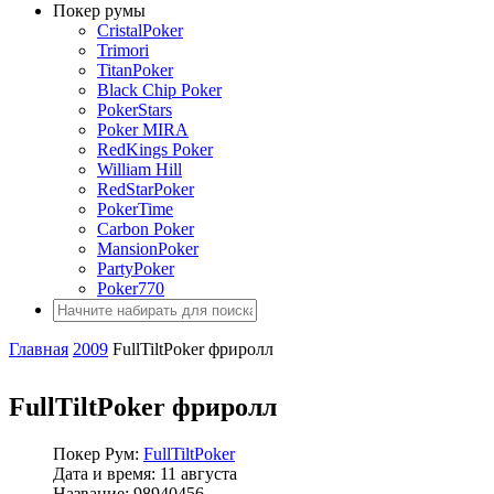
Покер румы
CristalPoker
Trimori
TitanPoker
Black Chip Poker
PokerStars
Poker MIRA
RedKings Poker
William Hill
RedStarPoker
PokerTime
Carbon Poker
MansionPoker
PartyPoker
Poker770
Главная
2009
FullTiltPoker фриролл
FullTiltPoker фриролл
Покер Рум:
FullTiltPoker
Дата и время: 11 августа
Название: 98940456