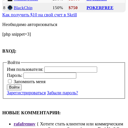
8
BlackChip
150%
$750
POKERFREE
Как получить $10 на свой счет в Skrill
Необходимо авторизоваться
[php snippet=3]
ВХОД:
Войти
Имя пользователя:
Пароль:
Запомнить меня
Войти
Зарегистрироваться
Забыли пароль?
НОВЫЕ КОММЕНТАРИИ:
rafafremov
{ Хотите стать клиентом или коммерческим