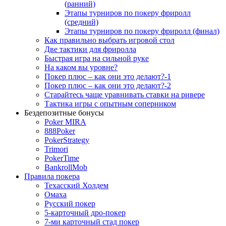
(ранний)
Этапы турниров по покеру фриролл
(средний)
Этапы турниров по покеру фриролл (финал)
Как правильно выбрать игровой стол
Две тактики для фриролла
Быстрая игра на сильной руке
На каком вы уровне?
Покер плюс – как они это делают?-1
Покер плюс – как они это делают?-2
Старайтесь чаще уравнивать ставки на ривере
Тактика игры с опытным соперником
Бездепозитные бонусы
Poker MIRA
888Poker
PokerStrategy
Trimori
PokerTime
BankrollMob
Правила покера
Техасский Холдем
Омаха
Русский покер
5-карточный дро-покер
7-ми карточный стад покер