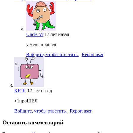
Uncle-Vi
17 лет назад
у меня прошел
Войдите, чтобы ответить.
Report user
KRIK
17 лет назад
+1проШЕЛ
Войдите, чтобы ответить.
Report user
Оставить комментарий