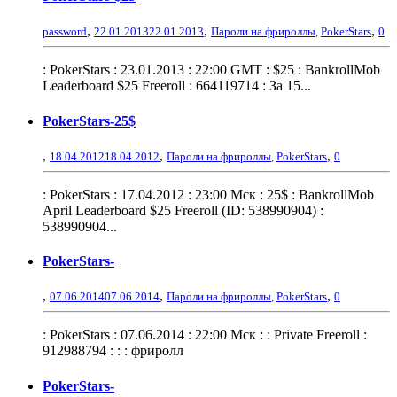
,
,
,
password
22.01.2013
22.01.2013
Пароли на фрироллы
,
PokerStars
0
: PokerStars : 23.01.2013 : 22:00 GMT : $25 : BankrollMob
Leaderboard $25 Freeroll : 664119714 : За 15...
PokerStars-25$
,
,
,
18.04.2012
18.04.2012
Пароли на фрироллы
,
PokerStars
0
: PokerStars : 17.04.2012 : 23:00 Мск : 25$ : BankrollMob
April Leaderboard $25 Freeroll (ID: 538990904) :
538990904...
PokerStars-
,
,
,
07.06.2014
07.06.2014
Пароли на фрироллы
,
PokerStars
0
: PokerStars : 07.06.2014 : 22:00 Мск : : Private Freeroll :
912988794 : : : фриролл
PokerStars-