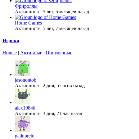
Фрироллы
Активность: 5 лет, 5 месяцев назад
Home Games
Активность: 5 лет, 7 месяцев назад
Игроки
Новые
|
Активные
|
Популярные
jasonontob
Активность: 2 дня, 5 часов назад
alex1984ti
Активность: 3 дня, 21 час назад
gatinpreto