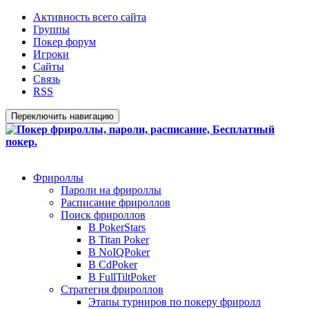
Активность всего сайта
Группы
Покер форум
Игроки
Сайты
Связь
RSS
Переключить навигацию
Фрироллы
Пароли на фрироллы
Расписание фрироллов
Поиск фрироллов
В PokerStars
В Titan Poker
В NoIQPoker
В CdPoker
В FullTiltPoker
Стратегия фрироллов
Этапы турниров по покеру фриролл