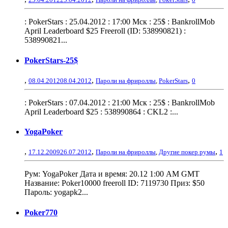
: PokerStars : 25.04.2012 : 17:00 Мск : 25$ : BankrollMob
April Leaderboard $25 Freeroll (ID: 538990821) :
538990821...
PokerStars-25$
,
,
,
08.04.2012
08.04.2012
Пароли на фрироллы
,
PokerStars
0
: PokerStars : 07.04.2012 : 21:00 Мск : 25$ : BankrollMob
April Leaderboard $25 : 538990864 : CKL2 :...
YogaPoker
,
,
,
17.12.2009
26.07.2012
Пароли на фрироллы
,
Другие покер румы
1
Рум: YogaPoker Дата и время: 20.12 1:00 AM GMT
Название: Poker10000 freeroll ID: 7119730 Приз: $50
Пароль: yogapk2...
Poker770