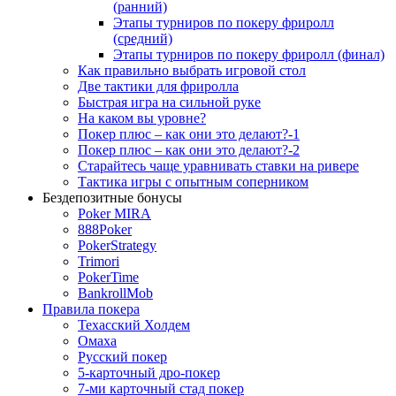
(ранний)
Этапы турниров по покеру фриролл
(средний)
Этапы турниров по покеру фриролл (финал)
Как правильно выбрать игровой стол
Две тактики для фриролла
Быстрая игра на сильной руке
На каком вы уровне?
Покер плюс – как они это делают?-1
Покер плюс – как они это делают?-2
Старайтесь чаще уравнивать ставки на ривере
Тактика игры с опытным соперником
Бездепозитные бонусы
Poker MIRA
888Poker
PokerStrategy
Trimori
PokerTime
BankrollMob
Правила покера
Техасский Холдем
Омаха
Русский покер
5-карточный дро-покер
7-ми карточный стад покер