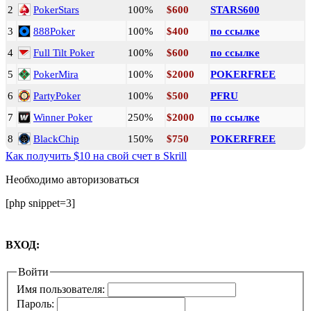
2
PokerStars
100%
$600
STARS600
3
888Poker
100%
$400
по ссылке
4
Full Tilt Poker
100%
$600
по ссылке
5
PokerMira
100%
$2000
POKERFREE
6
PartyPoker
100%
$500
PFRU
7
Winner Poker
250%
$2000
по ссылке
8
BlackChip
150%
$750
POKERFREE
Как получить $10 на свой счет в Skrill
Необходимо авторизоваться
[php snippet=3]
ВХОД:
Войти
Имя пользователя:
Пароль: