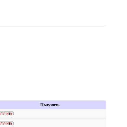
Получить