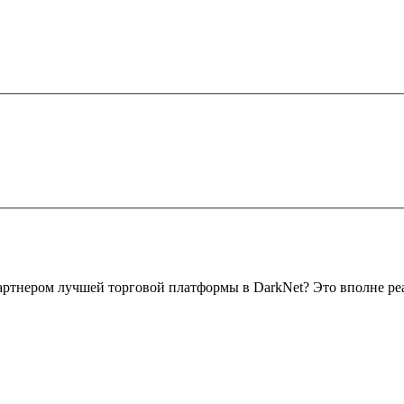
артнером лучшей торговой платформы в DarkNet? Это вполне ре