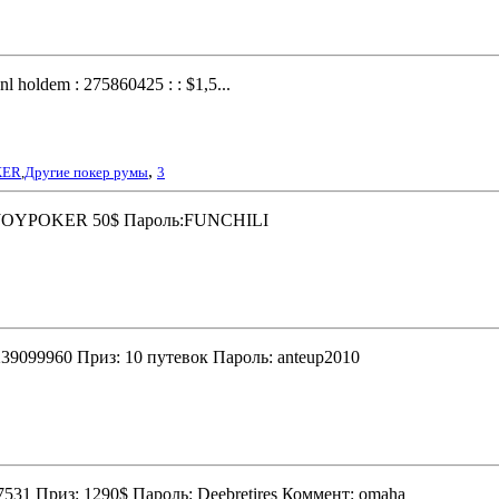
 nl holdem : 275860425 : : $1,5...
,
KER
,
Другие покер румы
3
 ENJOYPOKER 50$ Пароль:FUNCHILI
239099960 Приз: 10 путевок Пароль: anteup2010
27531 Приз: 1290$ Пароль: Deebretires Коммент: omaha