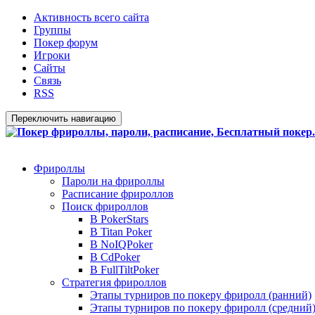
Активность всего сайта
Группы
Покер форум
Игроки
Сайты
Связь
RSS
Переключить навигацию
Фрироллы
Пароли на фрироллы
Расписание фрироллов
Поиск фрироллов
В PokerStars
В Titan Poker
В NoIQPoker
В CdPoker
В FullTiltPoker
Стратегия фрироллов
Этапы турниров по покеру фриролл (ранний)
Этапы турниров по покеру фриролл (средний