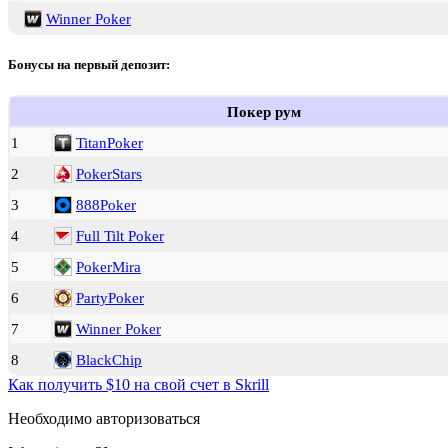
Winner Poker
Бонусы на первый депозит:
Покер рум
1
TitanPoker
2
PokerStars
3
888Poker
4
Full Tilt Poker
5
PokerMira
6
PartyPoker
7
Winner Poker
8
BlackChip
Как получить $10 на свой счет в Skrill
Необходимо авторизоваться