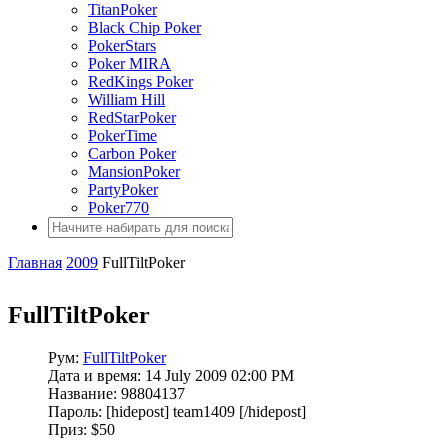
TitanPoker
Black Chip Poker
PokerStars
Poker MIRA
RedKings Poker
William Hill
RedStarPoker
PokerTime
Carbon Poker
MansionPoker
PartyPoker
Poker770
Главная
2009
FullTiltPoker
FullTiltPoker
Рум:
FullTiltPoker
Дата и время: 14 July 2009 02:00 PM
Название: 98804137
Пароль: [hidepost] team1409 [/hidepost]
Приз: $50