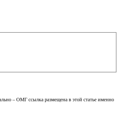
ально – ОМГ ссылка размещена в этой статье именно