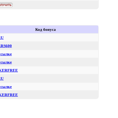
Код бонуса
RU
ARS600
ссылке
ссылке
KERFREE
RU
ссылке
KERFREE