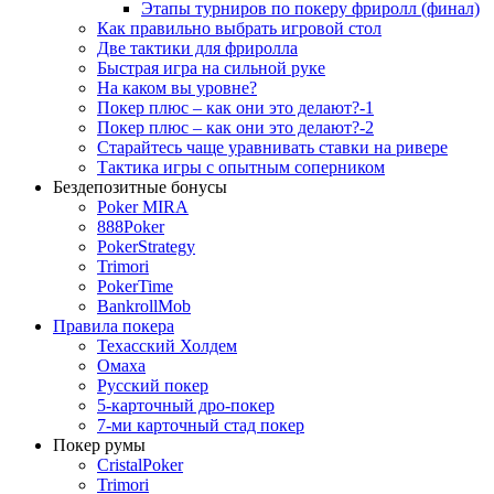
Этапы турниров по покеру фриролл (финал)
Как правильно выбрать игровой стол
Две тактики для фриролла
Быстрая игра на сильной руке
На каком вы уровне?
Покер плюс – как они это делают?-1
Покер плюс – как они это делают?-2
Старайтесь чаще уравнивать ставки на ривере
Тактика игры с опытным соперником
Бездепозитные бонусы
Poker MIRA
888Poker
PokerStrategy
Trimori
PokerTime
BankrollMob
Правила покера
Техасский Холдем
Омаха
Русский покер
5-карточный дро-покер
7-ми карточный стад покер
Покер румы
CristalPoker
Trimori