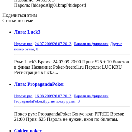
Пароль: [hidepost]pj01bmp[/hidepost]
Поделиться этим
Cтатьи по теме
Лига: Luck3
,
,
Игроки.pro
24.07.2009
26.07.2012
Пароли на фрироллы
,
Другие
,
покер румы
0
Рум: Luck3 Время: 24.07.09 20:00 Приз: $25 + 10 билетов
в финал Название: Poker-freeroll.ru Пароль: LUCKRU
Регистрация в luck3...
Лига: PropagandaPoker
,
,
Игроки.pro
16.08.2009
26.07.2012
Пароли на фрироллы
,
,
PropagandaPoker
,
Другие покер румы
3
Покер рум: PropagandaPoker Бонус код: PFREE Время:
21:00 Приз: $25 Пароль не нужен, вход по билетам.
Golden poker