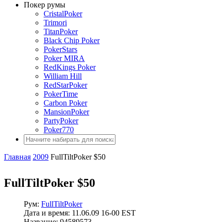
Покер румы
CristalPoker
Trimori
TitanPoker
Black Chip Poker
PokerStars
Poker MIRA
RedKings Poker
William Hill
RedStarPoker
PokerTime
Carbon Poker
MansionPoker
PartyPoker
Poker770
Главная
2009
FullTiltPoker $50
FullTiltPoker $50
Рум:
FullTiltPoker
Дата и время: 11.06.09 16-00 EST
Название: 94589573