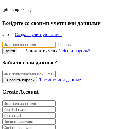
[php snippet=2]
Войдите со своими учетными данными
или
Создать учетную запись
Запомнить меня
Забыли пароль?
Войти
Забыли свои данные?
Я помню мои данные
Сбросить пароль
Create Account