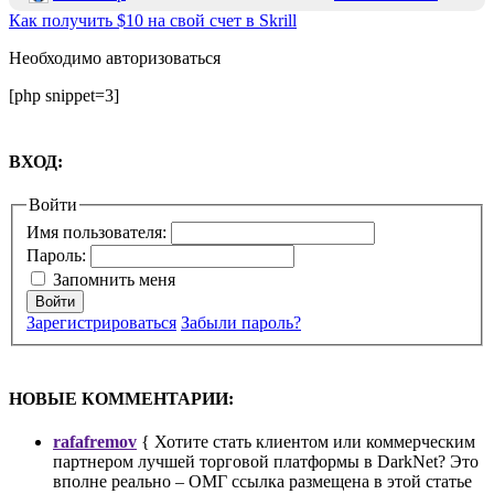
Как получить $10 на свой счет в Skrill
Необходимо авторизоваться
[php snippet=3]
ВХОД:
Войти
Имя пользователя:
Пароль:
Запомнить меня
Войти
Зарегистрироваться
Забыли пароль?
НОВЫЕ КОММЕНТАРИИ:
rafafremov
{ Хотите стать клиентом или коммерческим
партнером лучшей торговой платформы в DarkNet? Это
вполне реально – ОМГ ссылка размещена в этой статье