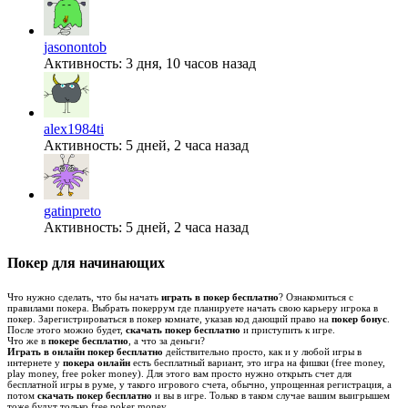
jasonontob
Активность: 3 дня, 10 часов назад
alex1984ti
Активность: 5 дней, 2 часа назад
gatinpreto
Активность: 5 дней, 2 часа назад
Покер для начинающих
Что нужно сделать, что бы начать
играть в покер бесплатно
? Ознакомиться с
правилами покера. Выбрать покеррум где планируете начать свою карьеру игрока в
покер. Зарегистрироваться в покер комнате, указав код дающий право на
покер бонус
.
После этого можно будет,
скачать покер бесплатно
и приступить к игре.
Что же в
покере бесплатно
, а что за деньги?
Играть в онлайн покер бесплатно
действительно просто, как и у любой игры в
интернете у
покера онлайн
есть бесплатный вариант, это игра на фишки (free money,
play money, free poker money). Для этого вам просто нужно открыть счет для
бесплатной игры в руме, у такого игрового счета, обычно, упрощенная регистрация, а
потом
скачать покер бесплатно
и вы в игре. Только в таком случае вашим выигрышем
тоже будут только free poker money.