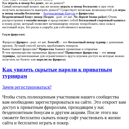
Как
играть в покер без денег
, но на деньги?
Самый интересный вопрос как же можно
играть в покер бесплатно
и при этом
получить возможность выиграть деньги? Существует несколько возможностей для
игры
в покер онлайн бесплатно
–
бездепозитные бонусы
и
фрироллы
.
Бездепозитный бонус покер
(
бездеп
- разг. от анг.
No deposit bonus poker
) Очень
распространен в
онлайн покере
и представляет собой
бесплатный стартовый капитал
в покер руме, который позволяет начинающему игроку попробовать свои силы в
настоящей игре, без риска и ущерба для собственного кошелька.
Faq по фрироллам:
Фриролл (
фрирол
- разг. от анг.
freeroll
) – это
бесплатный покер турнир
с денежным
призом. Лучший способ начать зарабатывать покером.
Какие бывают фрироллы?
Фрироллы
бывают приватные и открытые.
В чем преимущество приватных фрироллов?
Приватные фрироллы
– это
покер
турниры
, организованные для ограниченного круга игроков доступ на которые можно
получить по билету или
паролю на фриролл
.
Как увидеть скрытые пароли к приватным
турнирам
Зачем регистрироваться?
Чтобы стать полноценным участником нашего сообщества
вам необходимо зарегистрироваться на сайте. Это откроет вам
доступ к приватным фрироллам, проходящим у нас
бездепозитным бонусам и другим акциям. После этого вы
сможете бесплатно скачать покер софт участвовать в жизни
сайта и бесплатно играть в покер.