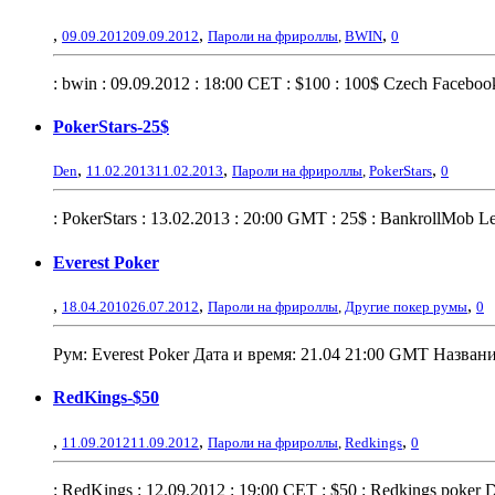
,
,
,
09.09.2012
09.09.2012
Пароли на фрироллы
,
BWIN
0
: bwin : 09.09.2012 : 18:00 CET : $100 : 100$ Czech Facebook Fr
PokerStars-25$
,
,
,
Den
11.02.2013
11.02.2013
Пароли на фрироллы
,
PokerStars
0
: PokerStars : 13.02.2013 : 20:00 GMT : 25$ : BankrollMob Le
Everest Poker
,
,
,
18.04.2010
26.07.2012
Пароли на фрироллы
,
Другие покер румы
0
Рум: Everest Poker Дата и время: 21.04 21:00 GMT Название
RedKings-$50
,
,
,
11.09.2012
11.09.2012
Пароли на фрироллы
,
Redkings
0
: RedKings : 12.09.2012 : 19:00 CET : $50 : Redkings poker Det