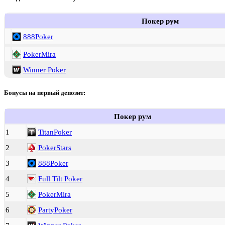
Покер рум
888Poker
PokerMira
Winner Poker
Бонусы на первый депозит:
Покер рум
1
TitanPoker
2
PokerStars
3
888Poker
4
Full Tilt Poker
5
PokerMira
6
PartyPoker