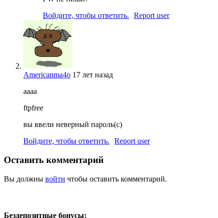
Войдите, чтобы ответить.
Report user
Americanma4o
17 лет назад
аааа
ftpfree
вы ввели неверный пароль(с)
Войдите, чтобы ответить.
Report user
Оставить комментарий
Вы должны
войти
чтобы оставить комментарий.
Бездепозитные бонусы: