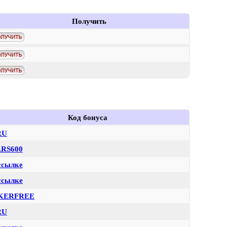
Получить
Код бонуса
RU
ARS600
ссылке
ссылке
KERFREE
RU