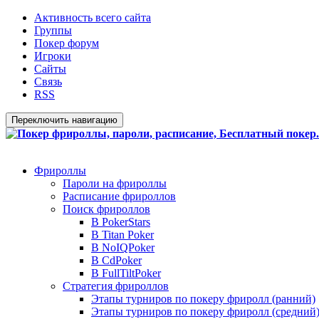
Активность всего сайта
Группы
Покер форум
Игроки
Сайты
Связь
RSS
Переключить навигацию
Фрироллы
Пароли на фрироллы
Расписание фрироллов
Поиск фрироллов
В PokerStars
В Titan Poker
В NoIQPoker
В CdPoker
В FullTiltPoker
Стратегия фрироллов
Этапы турниров по покеру фриролл (ранний)
Этапы турниров по покеру фриролл (средний