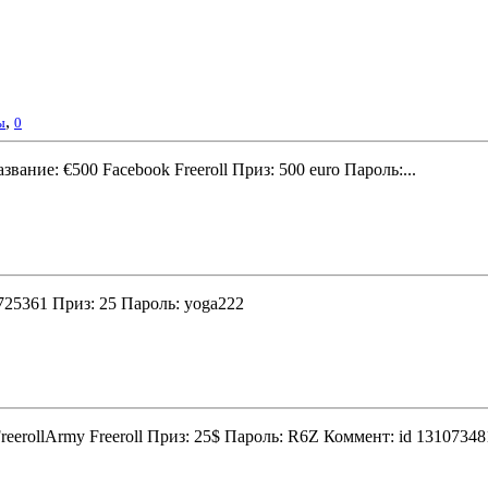
,
ы
0
азвание: €500 Facebook Freeroll Приз: 500 euro Пароль:...
5725361 Приз: 25 Пароль: yoga222
FreerollArmy Freeroll Приз: 25$ Пароль: R6Z Коммент: id 13107348