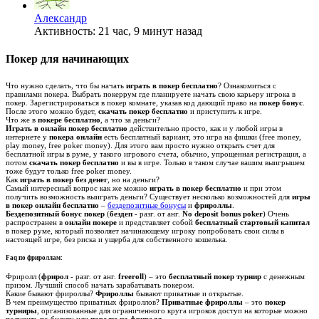
Александр
Активность: 21 час, 9 минут назад
Покер для начинающих
Что нужно сделать, что бы начать
играть в покер бесплатно
? Ознакомиться с
правилами покера. Выбрать покеррум где планируете начать свою карьеру игрока в
покер. Зарегистрироваться в покер комнате, указав код дающий право на
покер бонус
.
После этого можно будет,
скачать покер бесплатно
и приступить к игре.
Что же в
покере бесплатно
, а что за деньги?
Играть в онлайн покер бесплатно
действительно просто, как и у любой игры в
интернете у
покера онлайн
есть бесплатный вариант, это игра на фишки (free money,
play money, free poker money). Для этого вам просто нужно открыть счет для
бесплатной игры в руме, у такого игрового счета, обычно, упрощенная регистрация, а
потом
скачать покер бесплатно
и вы в игре. Только в таком случае вашим выигрышем
тоже будут только free poker money.
Как
играть в покер без денег
, но на деньги?
Самый интересный вопрос как же можно
играть в покер бесплатно
и при этом
получить возможность выиграть деньги? Существует несколько возможностей для
игры
в покер онлайн бесплатно
–
бездепозитные бонусы
и
фрироллы
.
Бездепозитный бонус покер
(
бездеп
- разг. от анг.
No deposit bonus poker
) Очень
распространен в
онлайн покере
и представляет собой
бесплатный стартовый капитал
в покер руме, который позволяет начинающему игроку попробовать свои силы в
настоящей игре, без риска и ущерба для собственного кошелька.
Faq по фрироллам:
Фриролл (
фрирол
- разг. от анг.
freeroll
) – это
бесплатный покер турнир
с денежным
призом. Лучший способ начать зарабатывать покером.
Какие бывают фрироллы?
Фрироллы
бывают приватные и открытые.
В чем преимущество приватных фрироллов?
Приватные фрироллы
– это
покер
турниры
, организованные для ограниченного круга игроков доступ на которые можно