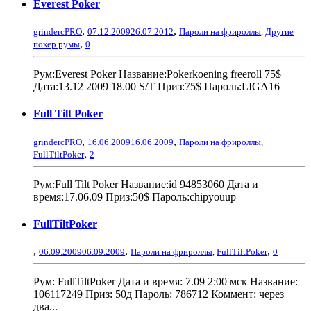
Everest Poker
,
,
grindercPRO
07.12.2009
26.07.2012
Пароли на фрироллы
,
Другие
,
покер румы
0
Рум:Everest Poker Название:Pokerkoening freeroll 75$
Дата:13.12 2009 18.00 S/T Приз:75$ Пароль:LIGA16
Full Tilt Poker
,
,
grindercPRO
16.06.2009
16.06.2009
Пароли на фрироллы
,
,
FullTiltPoker
2
Рум:Full Tilt Poker Название:id 94853060 Дата и
время:17.06.09 Приз:50$ Пароль:chipyouup
FullTiltPoker
,
,
,
06.09.2009
06.09.2009
Пароли на фрироллы
,
FullTiltPoker
0
Рум: FullTiltPoker Дата и время: 7.09 2:00 мск Название:
106117249 Приз: 50д Пароль: 786712 Коммент: через
два...