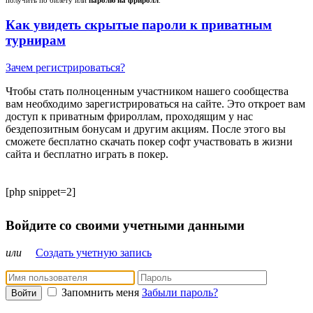
получить по билету или
паролю на фриролл
.
Как увидеть скрытые пароли к приватным
турнирам
Зачем регистрироваться?
Чтобы стать полноценным участником нашего сообщества
вам необходимо зарегистрироваться на сайте. Это откроет вам
доступ к приватным фрироллам, проходящим у нас
бездепозитным бонусам и другим акциям. После этого вы
сможете бесплатно скачать покер софт участвовать в жизни
сайта и бесплатно играть в покер.
[php snippet=2]
Войдите со своими учетными данными
или
Создать учетную запись
Запомнить меня
Забыли пароль?
Войти