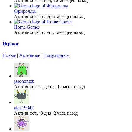
Активность: 1 год, 10 месяцев назад
Фрироллы
Активность: 5 лет, 5 месяцев назад
Home Games
Активность: 5 лет, 7 месяцев назад
Игроки
Новые
|
Активные
|
Популярные
jasonontob
Активность: 1 день, 10 часов назад
alex1984ti
Активность: 3 дня, 2 часа назад