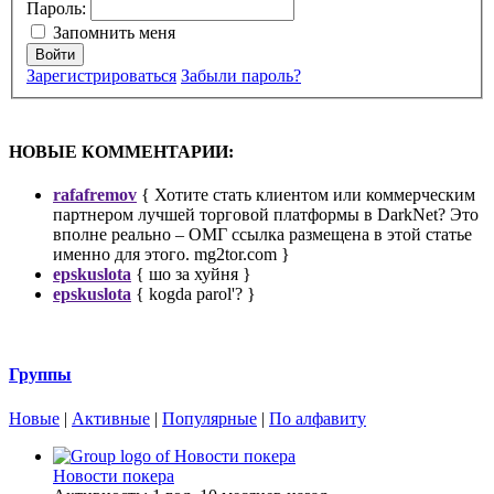
Пароль:
Запомнить меня
Войти
Зарегистрироваться
Забыли пароль?
НОВЫЕ КОММЕНТАРИИ:
rafafremov
{ Хотите стать клиентом или коммерческим
партнером лучшей торговой платформы в DarkNet? Это
вполне реально – ОМГ ссылка размещена в этой статье
именно для этого. mg2tor.com }
epskuslota
{ шо за хуйня }
epskuslota
{ kogda parol'? }
Группы
Новые
|
Активные
|
Популярные
|
По алфавиту
Новости покера