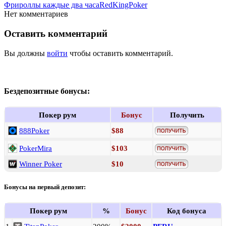
Фрироллы каждые два часа
RedKingPoker
Нет комментариев
Оставить комментарий
Вы должны
войти
чтобы оставить комментарий.
Бездепозитные бонусы:
Покер рум
Бонус
Получить
888Poker
$88
PokerMira
$103
Winner Poker
$10
Бонусы на первый депозит:
Покер рум
%
Бонус
Код бонуса