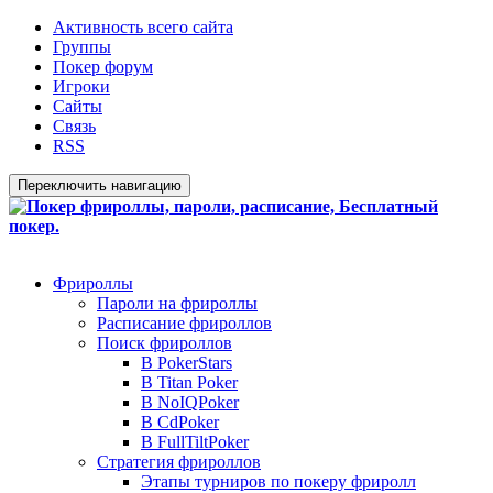
Активность всего сайта
Группы
Покер форум
Игроки
Сайты
Связь
RSS
Переключить навигацию
Фрироллы
Пароли на фрироллы
Расписание фрироллов
Поиск фрироллов
В PokerStars
В Titan Poker
В NoIQPoker
В CdPoker
В FullTiltPoker
Стратегия фрироллов
Этапы турниров по покеру фриролл