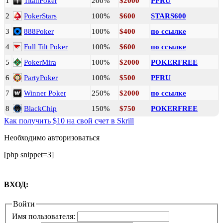
1
TitanPoker
200%
$2000
PFRU
2
PokerStars
100%
$600
STARS600
3
888Poker
100%
$400
по ссылке
4
Full Tilt Poker
100%
$600
по ссылке
5
PokerMira
100%
$2000
POKERFREE
6
PartyPoker
100%
$500
PFRU
7
Winner Poker
250%
$2000
по ссылке
8
BlackChip
150%
$750
POKERFREE
Как получить $10 на свой счет в Skrill
Необходимо авторизоваться
[php snippet=3]
ВХОД:
Войти
Имя пользователя: