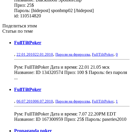
Приз: 25$
Пароль: [hidepost] sponbmp02 [/hidepost]
id: 110514820
Поделиться этим
Cтатьи по теме
FullTiltPoker
,
,
,
22.01.2010
22.01.2010
Пароли на фрироллы
,
FullTiltPoker
0
Рум: FullTiltPoker Дата и время: 22.01 21.05 мск
Название: ID 134320574 Приз: 100 $ Пароль: без пароля
...
FullTiltPoker
,
,
,
06.07.2010
06.07.2010
Пароли на фрироллы
,
FullTiltPoker
1
Рум: FullTiltPoker Дата и время: 7.07 22.20PM EDT
Название: ID 167300959 Приз: 25$ Пароль: paseries2010
Propaganda poker