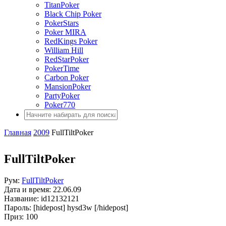
TitanPoker
Black Chip Poker
PokerStars
Poker MIRA
RedKings Poker
William Hill
RedStarPoker
PokerTime
Carbon Poker
MansionPoker
PartyPoker
Poker770
Главная
2009
FullTiltPoker
FullTiltPoker
Рум:
FullTiltPoker
Дата и время: 22.06.09
Название: id12132121
Пароль: [hidepost] hysd3w [/hidepost]
Приз: 100