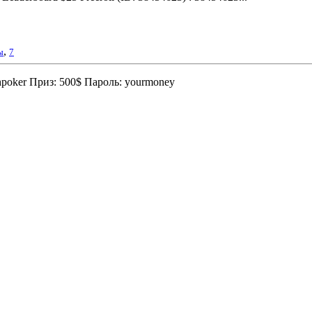
,
ы
7
whpoker Приз: 500$ Пароль: yourmoney