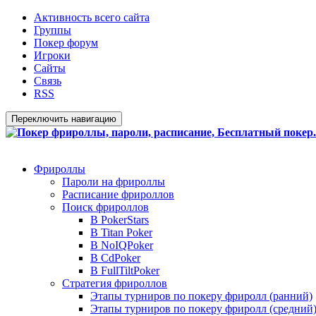
Активность всего сайта
Группы
Покер форум
Игроки
Сайты
Связь
RSS
Переключить навигацию
Фрироллы
Пароли на фрироллы
Расписание фрироллов
Поиск фрироллов
В PokerStars
В Titan Poker
В NoIQPoker
В CdPoker
В FullTiltPoker
Стратегия фрироллов
Этапы турниров по покеру фриролл (ранний)
Этапы турниров по покеру фриролл (средний