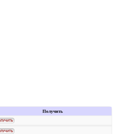
Получить