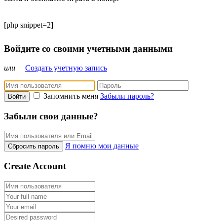
[php snippet=2]
Войдите со своими учетными данными
или
Создать учетную запись
Запомнить меня
Забыли пароль?
Войти
Забыли свои данные?
Я помню мои данные
Сбросить пароль
Create Account