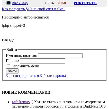
8
BlackChip
150%
$750
POKERFREE
Как получить $10 на свой счет в Skrill
Необходимо авторизоваться
[php snippet=3]
ВХОД:
Войти
Имя пользователя:
Пароль:
Запомнить меня
Войти
Зарегистрироваться
Забыли пароль?
НОВЫЕ КОММЕНТАРИИ:
rafafremov
{ Хотите стать клиентом или коммерческим
партнером лучшей торговой платформы в DarkNet? Это