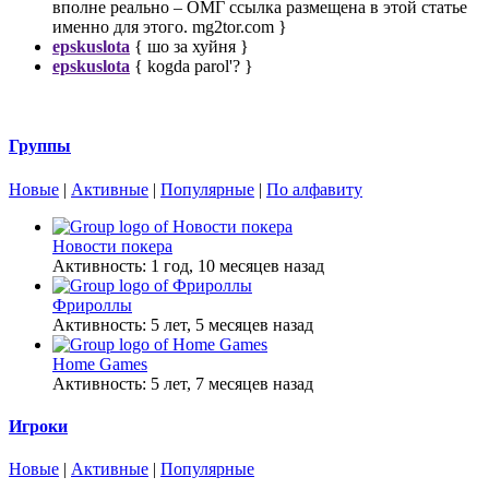
вполне реально – ОМГ ссылка размещена в этой статье
именно для этого. mg2tor.com }
epskuslota
{ шо за хуйня }
epskuslota
{ kogda parol'? }
Группы
Новые
|
Активные
|
Популярные
|
По алфавиту
Новости покера
Активность: 1 год, 10 месяцев назад
Фрироллы
Активность: 5 лет, 5 месяцев назад
Home Games
Активность: 5 лет, 7 месяцев назад
Игроки
Новые
|
Активные
|
Популярные