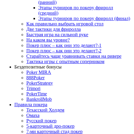
(ранний)
Этапы турниров по покеру фриролл
(средний)
Этапы турниров по покеру фриролл (финал)
Как правильно выбрать игровой стол
Две тактики для фриролла
Быстрая игра на сильной руке
На каком вы уровне?
Покер плюс – как они это делают?-1
Покер плюс – как они это делают?-2
Старайтесь чаще уравнивать ставки на ривере
Тактика игры с опытным соперником
Бездепозитные бонусы
Poker MIRA
888Poker
PokerStrategy
Trimori
PokerTime
BankrollMob
Правила покера
Техасский Холдем
Омаха
Русский покер
5-карточный дро-покер
7-ми карточный стад покер