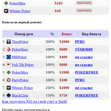
PokerMira
$103
Winner Poker
$10
Бонусы на первый депозит:
Покер рум
%
Бонус
Код бонуса
1
TitanPoker
200%
$2000
PFRU
2
PokerStars
100%
$600
STARS600
3
888Poker
100%
$400
по ссылке
4
Full Tilt Poker
100%
$600
по ссылке
5
PokerMira
100%
$2000
POKERFREE
6
PartyPoker
100%
$500
PFRU
7
Winner Poker
250%
$2000
по ссылке
8
BlackChip
150%
$750
POKERFREE
Как получить $10 на свой счет в Skrill
Необходимо авторизоваться