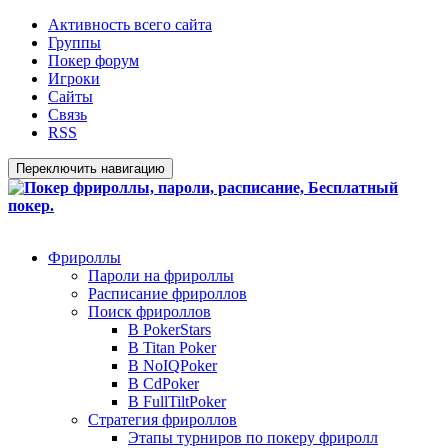
Активность всего сайта
Группы
Покер форум
Игроки
Сайты
Связь
RSS
Переключить навигацию
Фрироллы
Пароли на фрироллы
Расписание фрироллов
Поиск фрироллов
В PokerStars
В Titan Poker
В NoIQPoker
В CdPoker
В FullTiltPoker
Стратегия фрироллов
Этапы турниров по покеру фриролл