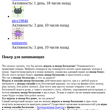
Активность: 1 день, 18 часов назад
alex1984ti
Активность: 3 дня, 10 часов назад
gatinpreto
Активность: 3 дня, 10 часов назад
Покер для начинающих
Что нужно сделать, что бы начать
играть в покер бесплатно
? Ознакомиться с
правилами покера. Выбрать покеррум где планируете начать свою карьеру игрока в
покер. Зарегистрироваться в покер комнате, указав код дающий право на
покер бонус
.
После этого можно будет,
скачать покер бесплатно
и приступить к игре.
Что же в
покере бесплатно
, а что за деньги?
Играть в онлайн покер бесплатно
действительно просто, как и у любой игры в
интернете у
покера онлайн
есть бесплатный вариант, это игра на фишки (free money,
play money, free poker money). Для этого вам просто нужно открыть счет для
бесплатной игры в руме, у такого игрового счета, обычно, упрощенная регистрация, а
потом
скачать покер бесплатно
и вы в игре. Только в таком случае вашим выигрышем
тоже будут только free poker money.
Как
играть в покер без денег
, но на деньги?
Самый интересный вопрос как же можно
играть в покер бесплатно
и при этом
получить возможность выиграть деньги? Существует несколько возможностей для
игры
в покер онлайн бесплатно
–
бездепозитные бонусы
и
фрироллы
.