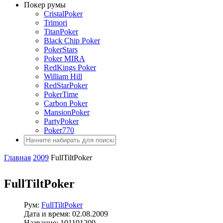
Покер румы
CristalPoker
Trimori
TitanPoker
Black Chip Poker
PokerStars
Poker MIRA
RedKings Poker
William Hill
RedStarPoker
PokerTime
Carbon Poker
MansionPoker
PartyPoker
Poker770
Главная
2009
FullTiltPoker
FullTiltPoker
Рум:
FullTiltPoker
Дата и время: 02.08.2009
Название: 101191209