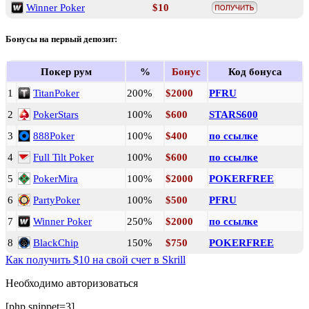
Winner Poker
$10
Бонусы на первый депозит:
Покер рум
%
Бонус
Код бонуса
1
TitanPoker
200%
$2000
PFRU
2
PokerStars
100%
$600
STARS600
3
888Poker
100%
$400
по ссылке
4
Full Tilt Poker
100%
$600
по ссылке
5
PokerMira
100%
$2000
POKERFREE
6
PartyPoker
100%
$500
PFRU
7
Winner Poker
250%
$2000
по ссылке
8
BlackChip
150%
$750
POKERFREE
Как получить $10 на свой счет в Skrill
Необходимо авторизоваться
[php snippet=3]