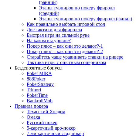
(ранний)
Этапы турниров по покеру фриролл
(средний)
Этапы турниров по покеру фриролл (финал)
Как правильно выбрать игровой стол
Две тактики для фриролла
Быстрая игра на сильной руке
На каком вы уровне?
Покер плюс – как они это делают?-1
Покер плюс – как они это делают?-2
Старайтесь чаще уравнивать ставки на ривере
Тактика игры с опытным соперником
Бездепозитные бонусы
Poker MIRA
888Poker
PokerStrategy
Trimori
PokerTime
BankrollMob
Правила покера
Техасский Холдем
Омаха
Русский покер
5-карточный дро-покер
7-ми карточный стад покер