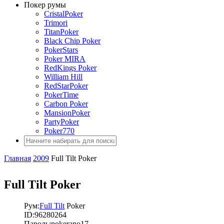
Покер румы
CristalPoker
Trimori
TitanPoker
Black Chip Poker
PokerStars
Poker MIRA
RedKings Poker
William Hill
RedStarPoker
PokerTime
Carbon Poker
MansionPoker
PartyPoker
Poker770
Главная
2009
Full Tilt Poker
Full Tilt Poker
Рум:
Full Tilt
Poker
ID:96280264
Пароль:pokerano17