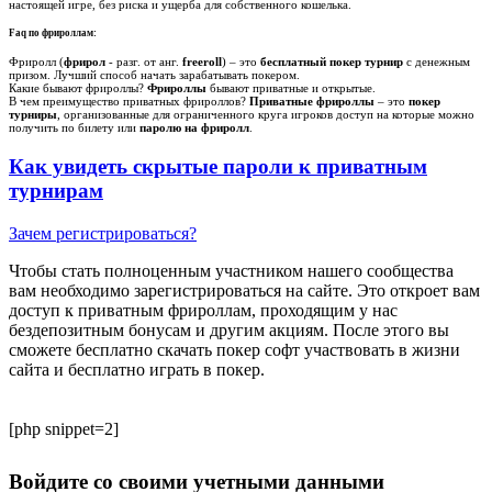
настоящей игре, без риска и ущерба для собственного кошелька.
Faq по фрироллам:
Фриролл (
фрирол
- разг. от анг.
freeroll
) – это
бесплатный покер турнир
с денежным
призом. Лучший способ начать зарабатывать покером.
Какие бывают фрироллы?
Фрироллы
бывают приватные и открытые.
В чем преимущество приватных фрироллов?
Приватные фрироллы
– это
покер
турниры
, организованные для ограниченного круга игроков доступ на которые можно
получить по билету или
паролю на фриролл
.
Как увидеть скрытые пароли к приватным
турнирам
Зачем регистрироваться?
Чтобы стать полноценным участником нашего сообщества
вам необходимо зарегистрироваться на сайте. Это откроет вам
доступ к приватным фрироллам, проходящим у нас
бездепозитным бонусам и другим акциям. После этого вы
сможете бесплатно скачать покер софт участвовать в жизни
сайта и бесплатно играть в покер.
[php snippet=2]
Войдите со своими учетными данными