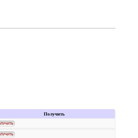
Получить