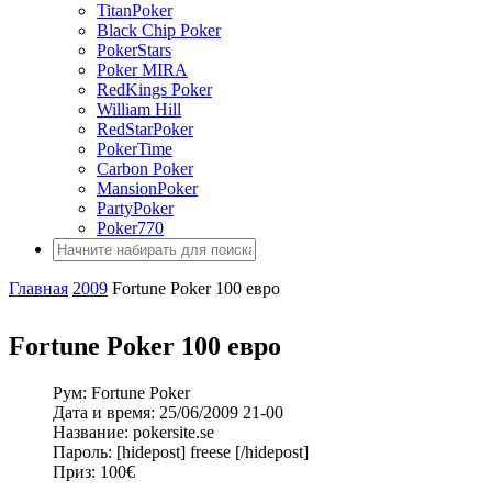
TitanPoker
Black Chip Poker
PokerStars
Poker MIRA
RedKings Poker
William Hill
RedStarPoker
PokerTime
Carbon Poker
MansionPoker
PartyPoker
Poker770
Главная
2009
Fortune Poker 100 евро
Fortune Poker 100 евро
Рум: Fortune Poker
Дата и время: 25/06/2009 21-00
Название: pokersite.se
Пароль: [hidepost] freese [/hidepost]
Приз: 100€