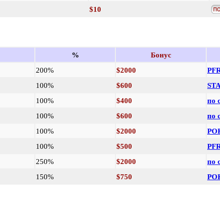
$10
%
Бонус
200%
$2000
PF
100%
$600
ST
100%
$400
по 
100%
$600
по 
100%
$2000
PO
100%
$500
PF
250%
$2000
по 
150%
$750
PO