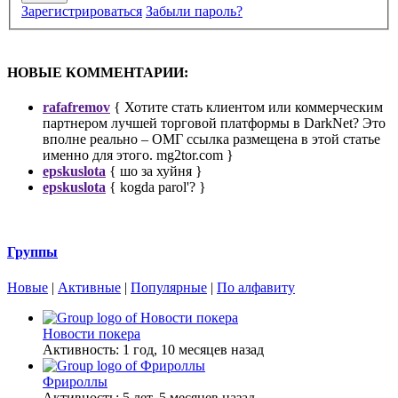
Зарегистрироваться
Забыли пароль?
НОВЫЕ КОММЕНТАРИИ:
rafafremov
{ Хотите стать клиентом или коммерческим
партнером лучшей торговой платформы в DarkNet? Это
вполне реально – ОМГ ссылка размещена в этой статье
именно для этого. mg2tor.com }
epskuslota
{ шо за хуйня }
epskuslota
{ kogda parol'? }
Группы
Новые
|
Активные
|
Популярные
|
По алфавиту
Новости покера
Активность: 1 год, 10 месяцев назад
Фрироллы
Активность: 5 лет, 5 месяцев назад