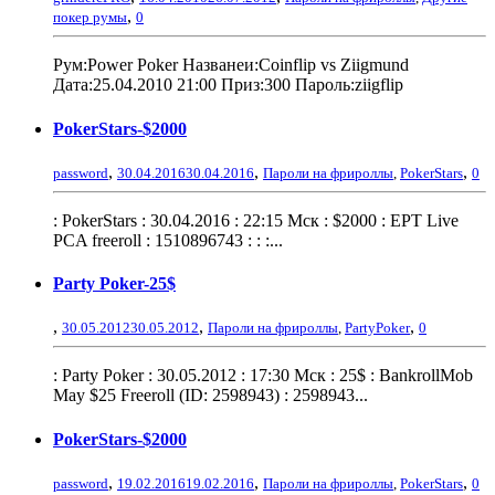
,
покер румы
0
Рум:Power Poker Названеи:Coinflip vs Ziigmund
Дата:25.04.2010 21:00 Приз:300 Пароль:ziigflip
PokerStars-$2000
,
,
,
password
30.04.2016
30.04.2016
Пароли на фрироллы
,
PokerStars
0
: PokerStars : 30.04.2016 : 22:15 Мск : $2000 : EPT Live
PCA freeroll : 1510896743 : : :...
Party Poker-25$
,
,
,
30.05.2012
30.05.2012
Пароли на фрироллы
,
PartyPoker
0
: Party Poker : 30.05.2012 : 17:30 Мск : 25$ : BankrollMob
May $25 Freeroll (ID: 2598943) : 2598943...
PokerStars-$2000
,
,
,
password
19.02.2016
19.02.2016
Пароли на фрироллы
,
PokerStars
0