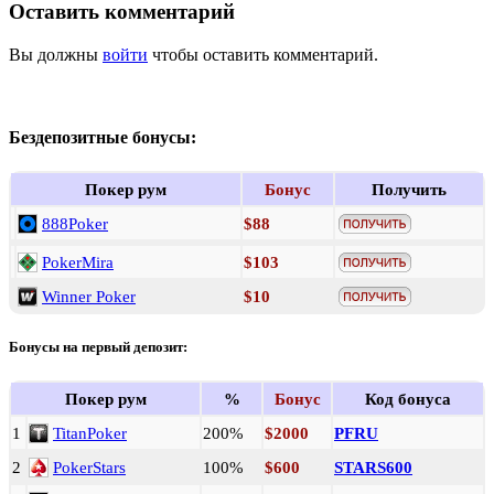
Оставить комментарий
Вы должны
войти
чтобы оставить комментарий.
Бездепозитные бонусы:
Покер рум
Бонус
Получить
888Poker
$88
PokerMira
$103
Winner Poker
$10
Бонусы на первый депозит:
Покер рум
%
Бонус
Код бонуса
1
TitanPoker
200%
$2000
PFRU
2
PokerStars
100%
$600
STARS600