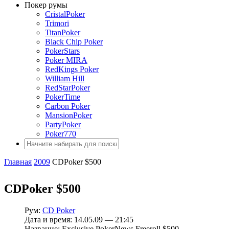
Покер румы
CristalPoker
Trimori
TitanPoker
Black Chip Poker
PokerStars
Poker MIRA
RedKings Poker
William Hill
RedStarPoker
PokerTime
Carbon Poker
MansionPoker
PartyPoker
Poker770
Главная
2009
CDPoker $500
CDPoker $500
Рум:
CD Poker
Дата и время: 14.05.09 — 21:45
Название: Exclusive PokerNews Freeroll $500