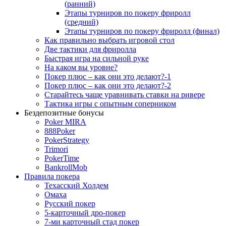
(ранний)
Этапы турниров по покеру фриролл
(средний)
Этапы турниров по покеру фриролл (финал)
Как правильно выбрать игровой стол
Две тактики для фриролла
Быстрая игра на сильной руке
На каком вы уровне?
Покер плюс – как они это делают?-1
Покер плюс – как они это делают?-2
Старайтесь чаще уравнивать ставки на ривере
Тактика игры с опытным соперником
Бездепозитные бонусы
Poker MIRA
888Poker
PokerStrategy
Trimori
PokerTime
BankrollMob
Правила покера
Техасский Холдем
Омаха
Русский покер
5-карточный дро-покер
7-ми карточный стад покер