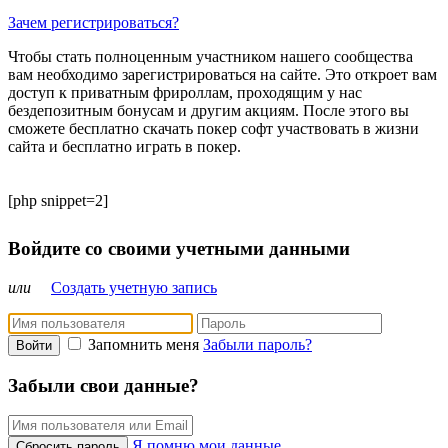
Зачем регистрироваться?
Чтобы стать полноценным участником нашего сообщества
вам необходимо зарегистрироваться на сайте. Это откроет вам
доступ к приватным фрироллам, проходящим у нас
бездепозитным бонусам и другим акциям. После этого вы
сможете бесплатно скачать покер софт участвовать в жизни
сайта и бесплатно играть в покер.
[php snippet=2]
Войдите со своими учетными данными
или
Создать учетную запись
Запомнить меня
Забыли пароль?
Войти
Забыли свои данные?
Я помню мои данные
Сбросить пароль