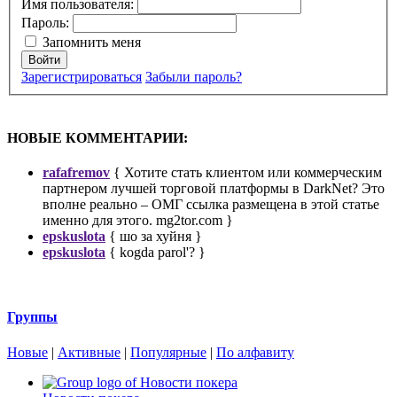
Имя пользователя:
Пароль:
Запомнить меня
Войти
Зарегистрироваться
Забыли пароль?
НОВЫЕ КОММЕНТАРИИ:
rafafremov
{ Хотите стать клиентом или коммерческим
партнером лучшей торговой платформы в DarkNet? Это
вполне реально – ОМГ ссылка размещена в этой статье
именно для этого. mg2tor.com }
epskuslota
{ шо за хуйня }
epskuslota
{ kogda parol'? }
Группы
Новые
|
Активные
|
Популярные
|
По алфавиту