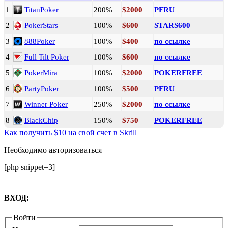
1
TitanPoker
200%
$2000
PFRU
2
PokerStars
100%
$600
STARS600
3
888Poker
100%
$400
по ссылке
4
Full Tilt Poker
100%
$600
по ссылке
5
PokerMira
100%
$2000
POKERFREE
6
PartyPoker
100%
$500
PFRU
7
Winner Poker
250%
$2000
по ссылке
8
BlackChip
150%
$750
POKERFREE
Как получить $10 на свой счет в Skrill
Необходимо авторизоваться
[php snippet=3]
ВХОД:
Войти