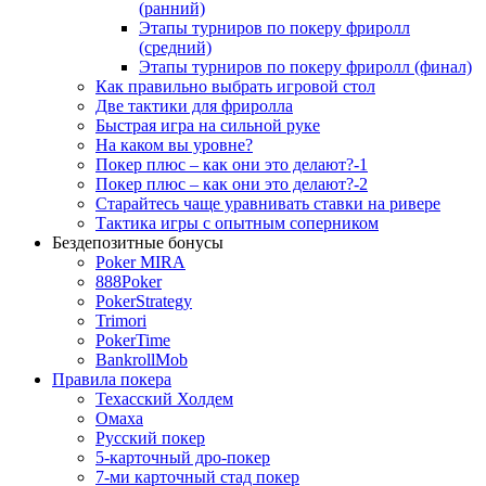
(ранний)
Этапы турниров по покеру фриролл
(средний)
Этапы турниров по покеру фриролл (финал)
Как правильно выбрать игровой стол
Две тактики для фриролла
Быстрая игра на сильной руке
На каком вы уровне?
Покер плюс – как они это делают?-1
Покер плюс – как они это делают?-2
Старайтесь чаще уравнивать ставки на ривере
Тактика игры с опытным соперником
Бездепозитные бонусы
Poker MIRA
888Poker
PokerStrategy
Trimori
PokerTime
BankrollMob
Правила покера
Техасский Холдем
Омаха
Русский покер
5-карточный дро-покер
7-ми карточный стад покер