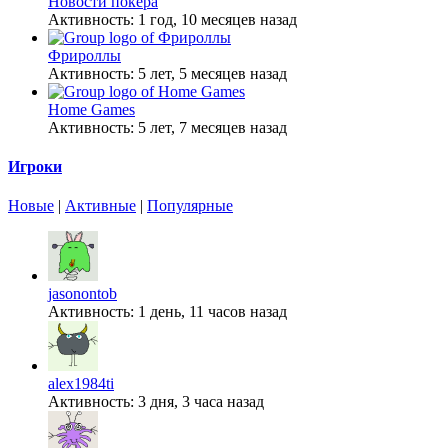
Новости покера
Активность: 1 год, 10 месяцев назад
Фрироллы
Активность: 5 лет, 5 месяцев назад
Home Games
Активность: 5 лет, 7 месяцев назад
Игроки
Новые
|
Активные
|
Популярные
jasonontob
Активность: 1 день, 11 часов назад
alex1984ti
Активность: 3 дня, 3 часа назад