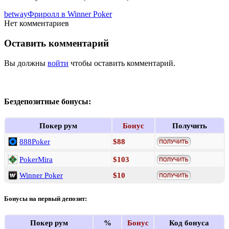
betway
Фриролл в Winner Poker
Нет комментариев
Оставить комментарий
Вы должны
войти
чтобы оставить комментарий.
Бездепозитные бонусы:
Покер рум
Бонус
Получить
888Poker
$88
PokerMira
$103
Winner Poker
$10
Бонусы на первый депозит:
Покер рум
%
Бонус
Код бонуса