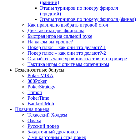
(ранний)
Этапы турниров по покеру фриролл
(средний)
Этапы турниров по покеру фриролл (финал)
Как правильно выбрать игровой стол
Две тактики для фриролла
Быстрая игра на сильной руке
На каком вы уровне?
Покер плюс – как они это делают?-1
Покер плюс – как они это делают?-2
Старайтесь чаще уравнивать ставки на ривере
Тактика игры с опытным соперником
Бездепозитные бонусы
Poker MIRA
888Poker
PokerStrategy
Trimori
PokerTime
BankrollMob
Правила покера
Техасский Холдем
Омаха
Русский покер
5-карточный дро-покер
7-ми карточный стад покер