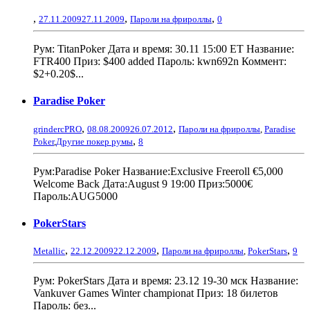
,
,
,
27.11.2009
27.11.2009
Пароли на фрироллы
0
Рум: TitanPoker Дата и время: 30.11 15:00 ET Название:
FTR400 Приз: $400 added Пароль: kwn692n Коммент:
$2+0.20$...
Paradise Poker
,
,
grindercPRO
08.08.2009
26.07.2012
Пароли на фрироллы
,
Paradise
,
Poker
,
Другие покер румы
8
Рум:Paradise Poker Название:Exclusive Freeroll €5,000
Welcome Back Дата:August 9 19:00 Приз:5000€
Пароль:AUG5000
PokerStars
,
,
,
Metallic
22.12.2009
22.12.2009
Пароли на фрироллы
,
PokerStars
9
Рум: PokerStars Дата и время: 23.12 19-30 мск Название:
Vankuver Games Winter championat Приз: 18 билетов
Пароль: без...