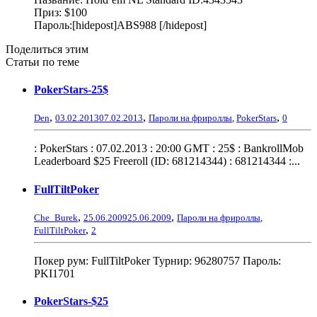
Приз: $100
Пароль:[hidepost]ABS988 [/hidepost]
Поделиться этим
Cтатьи по теме
PokerStars-25$
,
,
,
Den
03.02.2013
07.02.2013
Пароли на фрироллы
,
PokerStars
0
: PokerStars : 07.02.2013 : 20:00 GMT : 25$ : BankrollMob
Leaderboard $25 Freeroll (ID: 681214344) : 681214344 :...
FullTiltPoker
,
,
Che_Burek
25.06.2009
25.06.2009
Пароли на фрироллы
,
,
FullTiltPoker
2
Покер рум: FullTiltPoker Турнир: 96280757 Пароль:
PKI1701
PokerStars-$25