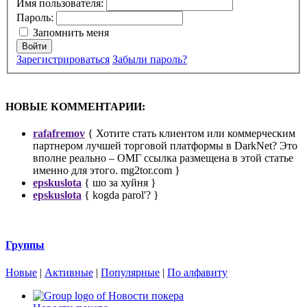
Имя пользователя:
Пароль:
Запомнить меня
Войти
Зарегистрироваться
Забыли пароль?
НОВЫЕ КОММЕНТАРИИ:
rafafremov
{ Хотите стать клиентом или коммерческим
партнером лучшей торговой платформы в DarkNet? Это
вполне реально – ОМГ ссылка размещена в этой статье
именно для этого. mg2tor.com }
epskuslota
{ шо за хуйня }
epskuslota
{ kogda parol'? }
Группы
Новые
|
Активные
|
Популярные
|
По алфавиту