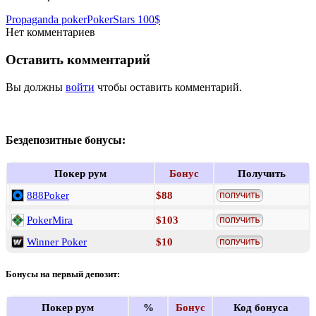
Propaganda poker
PokerStars 100$
Нет комментариев
Оставить комментарий
Вы должны
войти
чтобы оставить комментарий.
Бездепозитные бонусы:
Покер рум
Бонус
Получить
888Poker
$88
PokerMira
$103
Winner Poker
$10
Бонусы на первый депозит:
Покер рум
%
Бонус
Код бонуса