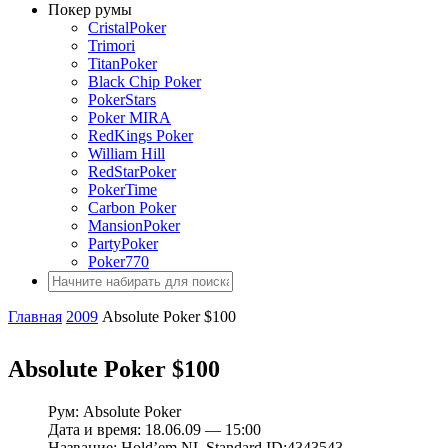
Покер румы
CristalPoker
Trimori
TitanPoker
Black Chip Poker
PokerStars
Poker MIRA
RedKings Poker
William Hill
RedStarPoker
PokerTime
Carbon Poker
MansionPoker
PartyPoker
Poker770
Главная
2009
Absolute Poker $100
Absolute Poker $100
Рум: Absolute Poker
Дата и время: 18.06.09 — 15:00
Название: Hold’em NL Standard ID:4343543