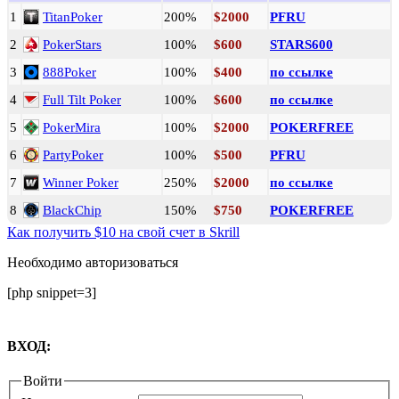
1
TitanPoker
200%
$2000
PFRU
2
PokerStars
100%
$600
STARS600
3
888Poker
100%
$400
по ссылке
4
Full Tilt Poker
100%
$600
по ссылке
5
PokerMira
100%
$2000
POKERFREE
6
PartyPoker
100%
$500
PFRU
7
Winner Poker
250%
$2000
по ссылке
8
BlackChip
150%
$750
POKERFREE
Как получить $10 на свой счет в Skrill
Необходимо авторизоваться
[php snippet=3]
ВХОД:
Войти