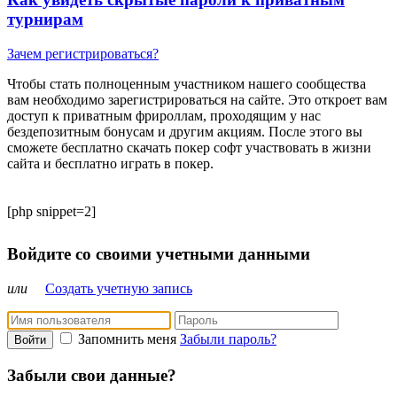
турнирам
Зачем регистрироваться?
Чтобы стать полноценным участником нашего сообщества
вам необходимо зарегистрироваться на сайте. Это откроет вам
доступ к приватным фрироллам, проходящим у нас
бездепозитным бонусам и другим акциям. После этого вы
сможете бесплатно скачать покер софт участвовать в жизни
сайта и бесплатно играть в покер.
[php snippet=2]
Войдите со своими учетными данными
или
Создать учетную запись
Запомнить меня
Забыли пароль?
Войти
Забыли свои данные?