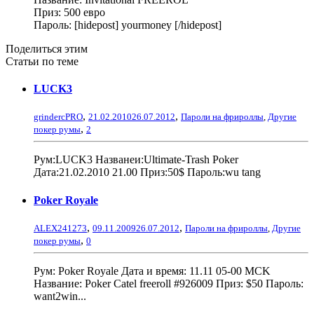
Приз: 500 евро
Пароль: [hidepost] yourmoney [/hidepost]
Поделиться этим
Cтатьи по теме
LUCK3
,
,
grindercPRO
21.02.2010
26.07.2012
Пароли на фрироллы
,
Другие
,
покер румы
2
Рум:LUCK3 Названеи:Ultimate-Trash Poker
Дата:21.02.2010 21.00 Приз:50$ Пароль:wu tang
Poker Royale
,
,
ALEX241273
09.11.2009
26.07.2012
Пароли на фрироллы
,
Другие
,
покер румы
0
Рум: Poker Royale Дата и время: 11.11 05-00 MCK
Название: Poker Catel freeroll #926009 Приз: $50 Пароль:
want2win...