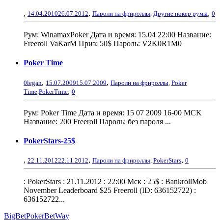
,
,
,
14.04.2010
26.07.2012
Пароли на фрироллы
,
Другие покер румы
0
Рум: WinamaxPoker Дата и время: 15.04 22:00 Название:
Freeroll VaKarM Приз: 50$ Пароль: V2K0R1M0
Poker Time
,
,
0legan
15.07.2009
15.07.2009
Пароли на фрироллы
,
Poker
,
Time
,
PokerTime
0
Рум: Poker Time Дата и время: 15 07 2009 16-00 MCK
Название: 200 Freeroll Пароль: без пароля ...
PokerStars-25$
,
,
,
22.11.2012
22.11.2012
Пароли на фрироллы
,
PokerStars
0
: PokerStars : 21.11.2012 : 22:00 Мск : 25$ : BankrollMob
November Leaderboard $25 Freeroll (ID: 636152722) :
636152722...
BigBetPoker
BetWay