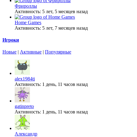
Фрироллы
Активность: 5 лет, 5 месяцев назад
Home Games
Активность: 5 лет, 7 месяцев назад
Игроки
Новые
|
Активные
|
Популярные
alex1984ti
Активность: 1 день, 11 часов назад
gatinpreto
Активность: 1 день, 11 часов назад
Александр