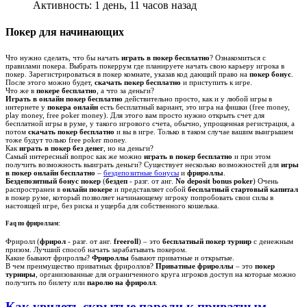
Активность: 1 день, 11 часов назад
Покер для начинающих
Что нужно сделать, что бы начать
играть в покер бесплатно
? Ознакомиться с
правилами покера. Выбрать покеррум где планируете начать свою карьеру игрока в
покер. Зарегистрироваться в покер комнате, указав код дающий право на
покер бонус
.
После этого можно будет,
скачать покер бесплатно
и приступить к игре.
Что же в
покере бесплатно
, а что за деньги?
Играть в онлайн покер бесплатно
действительно просто, как и у любой игры в
интернете у
покера онлайн
есть бесплатный вариант, это игра на фишки (free money,
play money, free poker money). Для этого вам просто нужно открыть счет для
бесплатной игры в руме, у такого игрового счета, обычно, упрощенная регистрация, а
потом
скачать покер бесплатно
и вы в игре. Только в таком случае вашим выигрышем
тоже будут только free poker money.
Как
играть в покер без денег
, но на деньги?
Самый интересный вопрос как же можно
играть в покер бесплатно
и при этом
получить возможность выиграть деньги? Существует несколько возможностей для
игры
в покер онлайн бесплатно
–
бездепозитные бонусы
и
фрироллы
.
Бездепозитный бонус покер
(
бездеп
- разг. от анг.
No deposit bonus poker
) Очень
распространен в
онлайн покере
и представляет собой
бесплатный стартовый капитал
в покер руме, который позволяет начинающему игроку попробовать свои силы в
настоящей игре, без риска и ущерба для собственного кошелька.
Faq по фрироллам:
Фриролл (
фрирол
- разг. от анг.
freeroll
) – это
бесплатный покер турнир
с денежным
призом. Лучший способ начать зарабатывать покером.
Какие бывают фрироллы?
Фрироллы
бывают приватные и открытые.
В чем преимущество приватных фрироллов?
Приватные фрироллы
– это
покер
турниры
, организованные для ограниченного круга игроков доступ на которые можно
получить по билету или
паролю на фриролл
.
Как увидеть скрытые пароли к приватным