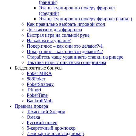
(ранний)
Этапы турниров по покеру фриролл
(средний)
Этапы турниров по покеру фриролл (финал)
Как правильно выбрать игровой стол
Две тактики для фриролла
Быстрая игра на сильной руке
На каком вы уровне?
Покер плюс – как они это делают?-1
Покер плюс – как они это делают?-2
Старайтесь чаще уравнивать ставки на ривере
Тактика игры с опытным соперником
Бездепозитные бонусы
Poker MIRA
888Poker
PokerStrategy
Trimori
PokerTime
BankrollMob
Правила покера
Техасский Холдем
Омаха
Русский покер
5-карточный дро-покер
7-ми карточный стад покер