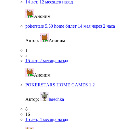
14 лет, 12 месяцев назад
Аноним
pokerstars 5.50 home билет 14 мая через 2 часа
Автор:
Аноним
1
2
15 лет, 2 месяца назад
Аноним
POKERSTARS HOME GAMES
1
2
Автор:
larechka
8
16
15 лет, 4 месяца назад