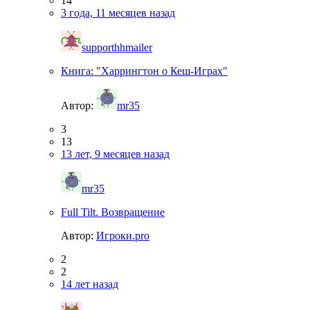
14
3 года, 11 месяцев назад
supporthhmailer
Книга: "Харрингтон о Кеш-Играх"
Автор:
mr35
3
13
13 лет, 9 месяцев назад
mr35
Full Tilt. Возвращение
Автор:
Игроки.pro
2
2
14 лет назад