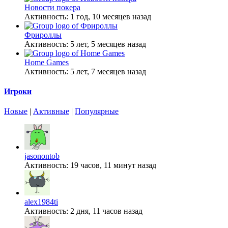
Новости покера
Активность: 1 год, 10 месяцев назад
Фрироллы
Активность: 5 лет, 5 месяцев назад
Home Games
Активность: 5 лет, 7 месяцев назад
Игроки
Новые
|
Активные
|
Популярные
jasonontob
Активность: 19 часов, 11 минут назад
alex1984ti
Активность: 2 дня, 11 часов назад