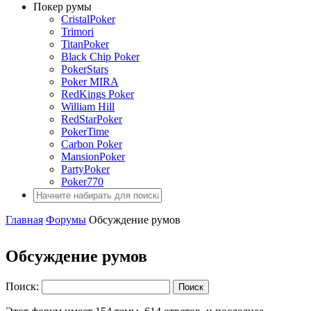
Покер румы
CristalPoker
Trimori
TitanPoker
Black Chip Poker
PokerStars
Poker MIRA
RedKings Poker
William Hill
RedStarPoker
PokerTime
Carbon Poker
MansionPoker
PartyPoker
Poker770
Главная
Форумы
Обсуждение румов
Обсуждение румов
Поиск: