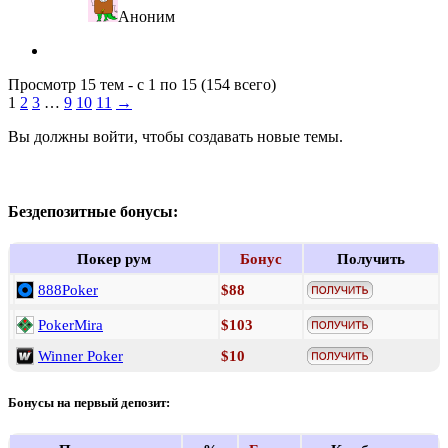
Аноним
Просмотр 15 тем - с 1 по 15 (154 всего)
1
2
3
…
9
10
11
→
Вы должны войти, чтобы создавать новые темы.
Бездепозитные бонусы:
Покер рум
Бонус
Получить
888Poker
$88
PokerMira
$103
Winner Poker
$10
Бонусы на первый депозит: