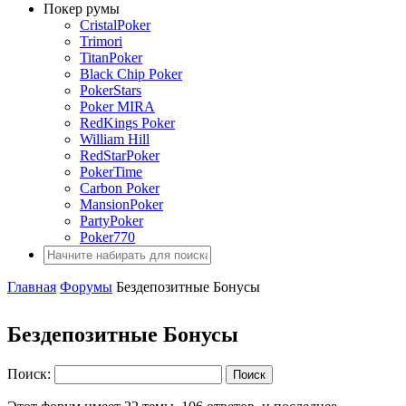
Покер румы
CristalPoker
Trimori
TitanPoker
Black Chip Poker
PokerStars
Poker MIRA
RedKings Poker
William Hill
RedStarPoker
PokerTime
Carbon Poker
MansionPoker
PartyPoker
Poker770
Главная
Форумы
Бездепозитные Бонусы
Бездепозитные Бонусы
Поиск: