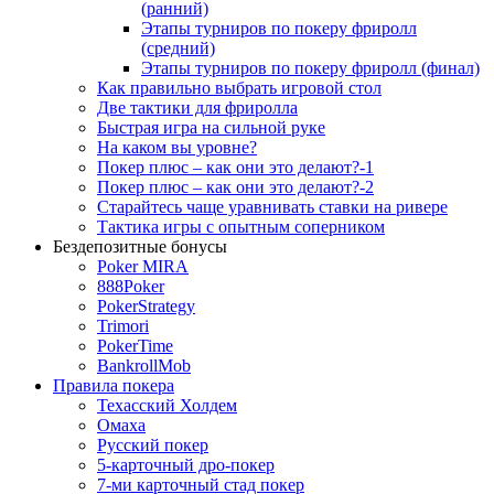
(ранний)
Этапы турниров по покеру фриролл
(средний)
Этапы турниров по покеру фриролл (финал)
Как правильно выбрать игровой стол
Две тактики для фриролла
Быстрая игра на сильной руке
На каком вы уровне?
Покер плюс – как они это делают?-1
Покер плюс – как они это делают?-2
Старайтесь чаще уравнивать ставки на ривере
Тактика игры с опытным соперником
Бездепозитные бонусы
Poker MIRA
888Poker
PokerStrategy
Trimori
PokerTime
BankrollMob
Правила покера
Техасский Холдем
Омаха
Русский покер
5-карточный дро-покер
7-ми карточный стад покер