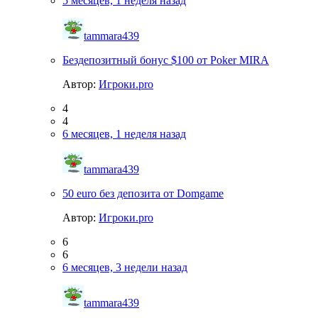
5 месяцев, 1 неделя назад
tammara439
Бездепозитный бонус $100 от Poker MIRA
Автор:
Игроки.pro
4
4
6 месяцев, 1 неделя назад
tammara439
50 euro без депозита от Domgame
Автор:
Игроки.pro
6
6
6 месяцев, 3 недели назад
tammara439