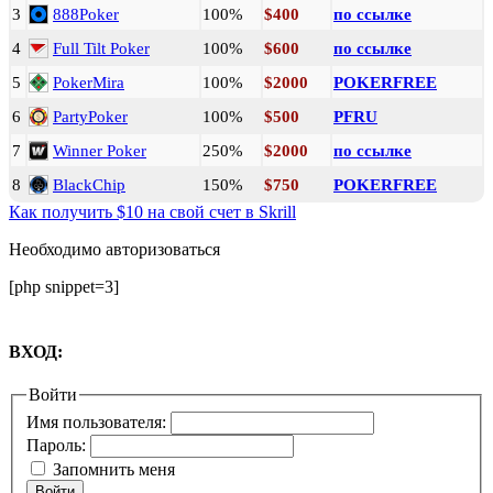
3
888Poker
100%
$400
по ссылке
4
Full Tilt Poker
100%
$600
по ссылке
5
PokerMira
100%
$2000
POKERFREE
6
PartyPoker
100%
$500
PFRU
7
Winner Poker
250%
$2000
по ссылке
8
BlackChip
150%
$750
POKERFREE
Как получить $10 на свой счет в Skrill
Необходимо авторизоваться
[php snippet=3]
ВХОД:
Войти
Имя пользователя:
Пароль:
Запомнить меня
Войти