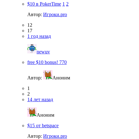
$10 в PokerTime
1
2
Автор:
Игроки.pro
12
17
1 год назад
newuv
free $10 bonus! 770
Автор:
Аноним
1
2
14 лет назад
Аноним
$15 от betspace
Автор:
Игроки.pro